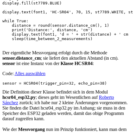
display.fill(st7789.BLUE)

display.text(font1, 'HC-SR04', 70, 15, st7789.WHITE, st
while True:

    distance = round(sensor.distance_cm(), 1)

    print('Distance:', distance, 'cm')

    display.text(font1, 'd = ' + str(distance) + ' cm  
Der eigentliche Messvorgang erfolgt durch die Methode
sensor.distance_cm
; sie liefert den aktuellen Abstand (in cm).
sensor
ist eine Instanz von der
Klasse HCSR04
:
Code:
Alles auswählen
sensor = HCSR04(trigger_pin=32, echo_pin=38)
Die Definition dieser Klasse befindet sich in dem Modul
hcsr04_esp32.py
; dieses geht im Wesentlichen auf
Roberto
Sánchez
zurück; ich habe nur 2 kleine Änderungen vorgenommen.
Sie finden die Datei hcsr04_esp32.py im Anhang; sie muss in den
Speicher des ESP32 geladen werden, damit das obige Programm
darauf zugreifen kann.
Wie der
Messvorgang
nun im Prinzip funktioniert, kann man dem