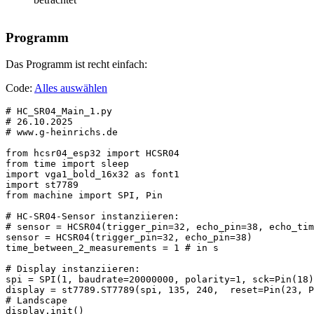
Programm
Das Programm ist recht einfach:
Code:
Alles auswählen
# HC_SR04_Main_1.py

# 26.10.2025

# www.g-heinrichs.de

from hcsr04_esp32 import HCSR04

from time import sleep

import vga1_bold_16x32 as font1  

import st7789

from machine import SPI, Pin

# HC-SR04-Sensor instanziieren:

# sensor = HCSR04(trigger_pin=32, echo_pin=38, echo_tim
sensor = HCSR04(trigger_pin=32, echo_pin=38)

time_between_2_measurements = 1 # in s

# Display instanziieren:

spi = SPI(1, baudrate=20000000, polarity=1, sck=Pin(18)
display = st7789.ST7789(spi, 135, 240,  reset=Pin(23, P
# Landscape

display.init()
