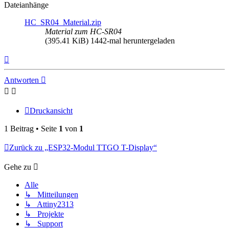
Dateianhänge
HC_SR04_Material.zip
Material zum HC-SR04
(395.41 KiB) 1442-mal heruntergeladen
Nach
oben
Antworten
Druckansicht
1 Beitrag • Seite
1
von
1
Zurück zu „ESP32-Modul TTGO T-Display“
Gehe zu
Alle
↳ Mitteilungen
↳ Attiny2313
↳ Projekte
↳ Support