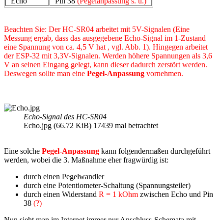
Echo
Pin 38
(Pegelanpassung s. u.)
Beachten Sie: Der HC-SR04 arbeitet mit 5V-Signalen (Eine
Messung ergab, dass das ausgegebene Echo-Signal im 1-Zustand
eine Spannung von ca. 4,5 V hat , vgl. Abb. 1). Hingegen arbeitet
der ESP-32 mit 3,3V-Signalen. Werden höhere Spannungen als 3,6
V an seinen Eingang gelegt, kann dieser dadurch zerstört werden.
Deswegen sollte man eine
Pegel-Anpassung
vornehmen.
Echo-Signal des HC-SR04
Echo.jpg (66.72 KiB) 17439 mal betrachtet
Eine solche
Pegel-Anpassung
kann folgendermaßen durchgeführt
werden, wobei die 3. Maßnahme eher fragwürdig ist:
durch einen Pegelwandler
durch eine Potentiometer-Schaltung (Spannungsteiler)
durch einen Widerstand
R = 1 kOhm
zwischen Echo und Pin
38
(?)
Nun sieht man im Internet immer nur Anschluss-Schemata mit