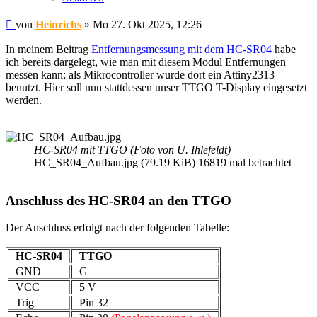
Beitrag
von
Heinrichs
»
Mo 27. Okt 2025, 12:26
In meinem Beitrag
Entfernungsmessung mit dem HC-SR04
habe
ich bereits dargelegt, wie man mit diesem Modul Entfernungen
messen kann; als Mikrocontroller wurde dort ein Attiny2313
benutzt. Hier soll nun stattdessen unser TTGO T-Display eingesetzt
werden.
HC-SR04 mit TTGO (Foto von U. Ihlefeldt)
HC_SR04_Aufbau.jpg (79.19 KiB) 16819 mal betrachtet
Anschluss des HC-SR04 an den TTGO
Der Anschluss erfolgt nach der folgenden Tabelle:
HC-SR04
TTGO
GND
G
VCC
5 V
Trig
Pin 32