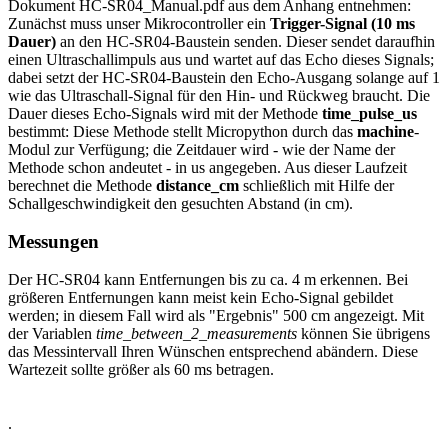
Dokument HC-SR04_Manual.pdf aus dem Anhang entnehmen:
Zunächst muss unser Mikrocontroller ein
Trigger-Signal (10 ms
Dauer)
an den HC-SR04-Baustein senden. Dieser sendet daraufhin
einen Ultraschallimpuls aus und wartet auf das Echo dieses Signals;
dabei setzt der HC-SR04-Baustein den Echo-Ausgang solange auf 1
wie das Ultraschall-Signal für den Hin- und Rückweg braucht. Die
Dauer dieses Echo-Signals wird mit der Methode
time_pulse_us
bestimmt: Diese Methode stellt Micropython durch das
machine
-
Modul zur Verfügung; die Zeitdauer wird - wie der Name der
Methode schon andeutet - in us angegeben. Aus dieser Laufzeit
berechnet die Methode
distance_cm
schließlich mit Hilfe der
Schallgeschwindigkeit den gesuchten Abstand (in cm).
Messungen
Der HC-SR04 kann Entfernungen bis zu ca. 4 m erkennen. Bei
größeren Entfernungen kann meist kein Echo-Signal gebildet
werden; in diesem Fall wird als "Ergebnis" 500 cm angezeigt. Mit
der Variablen
time_between_2_measurements
können Sie übrigens
das Messintervall Ihren Wünschen entsprechend abändern. Diese
Wartezeit sollte größer als 60 ms betragen.
.