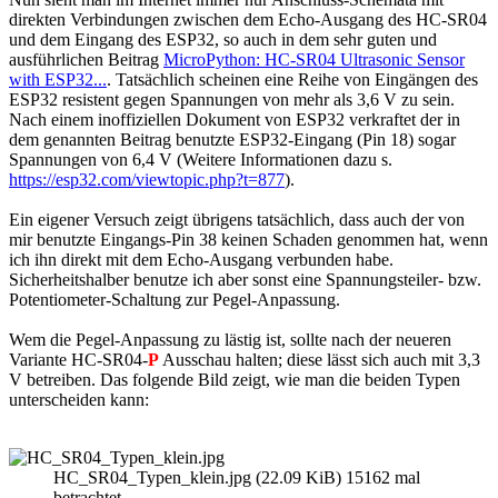
direkten Verbindungen zwischen dem Echo-Ausgang des HC-SR04
und dem Eingang des ESP32, so auch in dem sehr guten und
ausführlichen Beitrag
MicroPython: HC-SR04 Ultrasonic Sensor
with ESP32...
. Tatsächlich scheinen eine Reihe von Eingängen des
ESP32 resistent gegen Spannungen von mehr als 3,6 V zu sein.
Nach einem inoffiziellen Dokument von ESP32 verkraftet der in
dem genannten Beitrag benutzte ESP32-Eingang (Pin 18) sogar
Spannungen von 6,4 V (Weitere Informationen dazu s.
https://esp32.com/viewtopic.php?t=877
).
Ein eigener Versuch zeigt übrigens tatsächlich, dass auch der von
mir benutzte Eingangs-Pin 38 keinen Schaden genommen hat, wenn
ich ihn direkt mit dem Echo-Ausgang verbunden habe.
Sicherheitshalber benutze ich aber sonst eine Spannungsteiler- bzw.
Potentiometer-Schaltung zur Pegel-Anpassung.
Wem die Pegel-Anpassung zu lästig ist, sollte nach der neueren
Variante HC-SR04-
P
Ausschau halten; diese lässt sich auch mit 3,3
V betreiben. Das folgende Bild zeigt, wie man die beiden Typen
unterscheiden kann:
HC_SR04_Typen_klein.jpg (22.09 KiB) 15162 mal
betrachtet