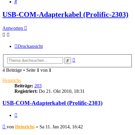
Suche
USB-COM-Adapterkabel (Prolific-2303)
Antworten
Druckansicht
Erweiterte
Suche
Suche
4 Beiträge • Seite
1
von
1
Heinrichs
Beiträge:
203
Registriert:
Do 21. Okt 2010, 18:31
USB-COM-Adapterkabel (Prolific-2303)
Zitieren
Beitrag
von
Heinrichs
»
Sa 11. Jan 2014, 16:42