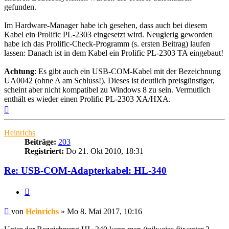
gefunden.
Im Hardware-Manager habe ich gesehen, dass auch bei diesem
Kabel ein Prolific PL-2303 eingesetzt wird. Neugierig geworden
habe ich das Prolific-Check-Programm (s. ersten Beitrag) laufen
lassen: Danach ist in dem Kabel ein Prolific PL-2303 TA eingebaut!
Achtung
: Es gibt auch ein USB-COM-Kabel mit der Bezeichnung
UA0042 (ohne A am Schluss!). Dieses ist deutlich preisgünstiger,
scheint aber nicht kompatibel zu Windows 8 zu sein. Vermutlich
enthält es wieder einen Prolific PL-2303 XA/HXA.
Nach
oben
Heinrichs
Beiträge:
203
Registriert:
Do 21. Okt 2010, 18:31
Re: USB-COM-Adapterkabel: HL-340
Zitieren
Beitrag
von
Heinrichs
»
Mo 8. Mai 2017, 10:16