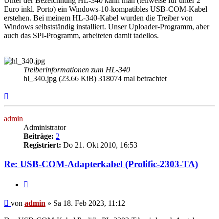
Unter der Bezeichnung HL-340 kann man (teilweise für unter 2
Euro inkl. Porto) ein Windows-10-kompatibles USB-COM-Kabel
erstehen. Bei meinem HL-340-Kabel wurden die Treiber von
Windows selbstständig installiert. Unser Uploader-Programm, aber
auch das SPI-Programm, arbeiteten damit tadellos.
Treiberinformationen zum HL-340
hl_340.jpg (23.66 KiB) 318074 mal betrachtet
Nach
oben
admin
Administrator
Beiträge:
2
Registriert:
Do 21. Okt 2010, 16:53
Re: USB-COM-Adapterkabel (Prolific-2303-TA)
Zitieren
Beitrag
von
admin
»
Sa 18. Feb 2023, 11:12