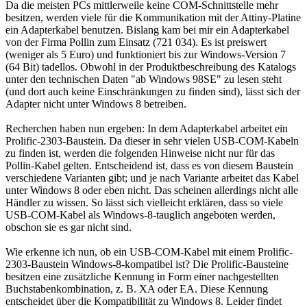
Da die meisten PCs mittlerweile keine COM-Schnittstelle mehr
besitzen, werden viele für die Kommunikation mit der Attiny-Platine
ein Adapterkabel benutzen. Bislang kam bei mir ein Adapterkabel
von der Firma Pollin zum Einsatz (721 034). Es ist preiswert
(weniger als 5 Euro) und funktioniert bis zur Windows-Version 7
(64 Bit) tadellos. Obwohl in der Produktbeschreibung des Katalogs
unter den technischen Daten "ab Windows 98SE" zu lesen steht
(und dort auch keine Einschränkungen zu finden sind), lässt sich der
Adapter nicht unter Windows 8 betreiben.
Recherchen haben nun ergeben: In dem Adapterkabel arbeitet ein
Prolific-2303-Baustein. Da dieser in sehr vielen USB-COM-Kabeln
zu finden ist, werden die folgenden Hinweise nicht nur für das
Pollin-Kabel gelten. Entscheidend ist, dass es von diesem Baustein
verschiedene Varianten gibt; und je nach Variante arbeitet das Kabel
unter Windows 8 oder eben nicht. Das scheinen allerdings nicht alle
Händler zu wissen. So lässt sich vielleicht erklären, dass so viele
USB-COM-Kabel als Windows-8-tauglich angeboten werden,
obschon sie es gar nicht sind.
Wie erkenne ich nun, ob ein USB-COM-Kabel mit einem Prolific-
2303-Baustein Windows-8-kompatibel ist? Die Prolific-Bausteine
besitzen eine zusätzliche Kennung in Form einer nachgestellten
Buchstabenkombination, z. B. XA oder EA. Diese Kennung
entscheidet über die Kompatibilität zu Windows 8. Leider findet