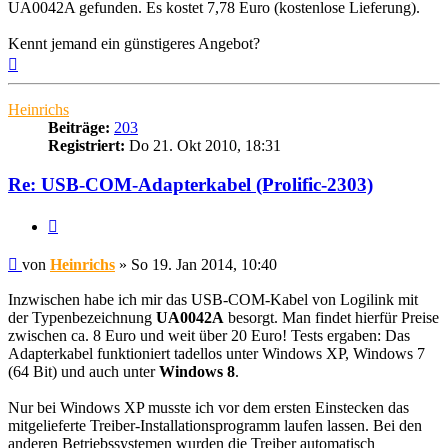
UA0042A gefunden. Es kostet 7,78 Euro (kostenlose Lieferung).
Kennt jemand ein günstigeres Angebot?
Nach
oben
Heinrichs
Beiträge:
203
Registriert:
Do 21. Okt 2010, 18:31
Re: USB-COM-Adapterkabel (Prolific-2303)
Zitieren
Beitrag
von
Heinrichs
»
So 19. Jan 2014, 10:40
Inzwischen habe ich mir das USB-COM-Kabel von Logilink mit
der Typenbezeichnung
UA0042A
besorgt. Man findet hierfür Preise
zwischen ca. 8 Euro und weit über 20 Euro! Tests ergaben: Das
Adapterkabel funktioniert tadellos unter Windows XP, Windows 7
(64 Bit) und auch unter
Windows 8
.
Nur bei Windows XP musste ich vor dem ersten Einstecken das
mitgelieferte Treiber-Installationsprogramm laufen lassen. Bei den
anderen Betriebssystemen wurden die Treiber automatisch