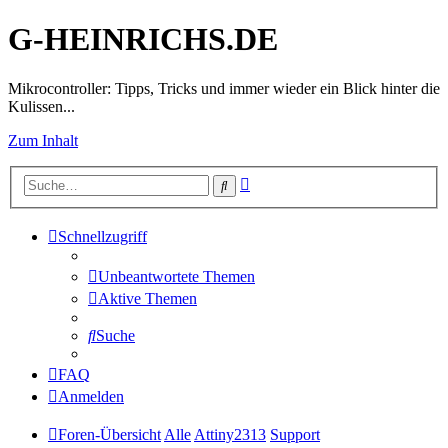
G-HEINRICHS.DE
Mikrocontroller: Tipps, Tricks und immer wieder ein Blick hinter die
Kulissen...
Zum Inhalt
Erweiterte
Suche
Suche
Schnellzugriff
Unbeantwortete Themen
Aktive Themen
Suche
FAQ
Anmelden
Foren-Übersicht
Alle
Attiny2313
Support