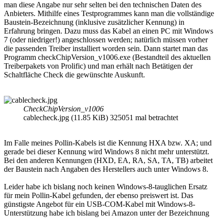
man diese Angabe nur sehr selten bei den technischen Daten des
Anbieters. Mithilfe eines Testprogrammes kann man die vollständige
Baustein-Bezeichnung (inklusive zusätzlicher Kennung) in
Erfahrung bringen. Dazu muss das Kabel an einen PC mit Windows
7 (oder niedriger!) angeschlossen werden; natürlich müssen vorher
die passenden Treiber installiert worden sein. Dann startet man das
Programm checkChipVersion_v1006.exe (Bestandteil des aktuellen
Treiberpakets von Prolific) und man erhält nach Betätigen der
Schaltfläche Check die gewünschte Auskunft.
CheckChipVersion_v1006
cablecheck.jpg (11.85 KiB) 325051 mal betrachtet
Im Falle meines Pollin-Kabels ist die Kennung HXA bzw. XA; und
gerade bei dieser Kennung wird Windows 8 nicht mehr unterstützt.
Bei den anderen Kennungen (HXD, EA, RA, SA, TA, TB) arbeitet
der Baustein nach Angaben des Herstellers auch unter Windows 8.
Leider habe ich bislang noch keinen Windows-8-tauglichen Ersatz
für mein Pollin-Kabel gefunden, der ebenso preiswert ist. Das
günstigste Angebot für ein USB-COM-Kabel mit Windows-8-
Unterstützung habe ich bislang bei Amazon unter der Bezeichnung