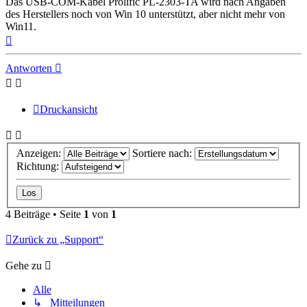
Das USB-COM-Kabel Prolific PL-2303-TA wird nach Angaben
des Herstellers noch von Win 10 unterstützt, aber nicht mehr von
Win11.
Nach
oben
Antworten
Druckansicht
Anzeigen:
Sortiere nach:
Richtung:
4 Beiträge • Seite
1
von
1
Zurück zu „Support“
Gehe zu
Alle
↳ Mitteilungen