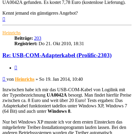
UA0042A gefunden. Es kostet 7,78 Euro (kostenlose Lieferung).
Kennt jemand ein günstigeres Angebot?
Nach
oben
Heinrichs
Beiträge:
203
Registriert:
Do 21. Okt 2010, 18:31
Re: USB-COM-Adapterkabel (Prolific-2303)
Zitieren
Beitrag
von
Heinrichs
»
So 19. Jan 2014, 10:40
Inzwischen habe ich mir das USB-COM-Kabel von Logilink mit
der Typenbezeichnung
UA0042A
besorgt. Man findet hierfür Preise
zwischen ca. 8 Euro und weit über 20 Euro! Tests ergaben: Das
Adapterkabel funktioniert tadellos unter Windows XP, Windows 7
(64 Bit) und auch unter
Windows 8
.
Nur bei Windows XP musste ich vor dem ersten Einstecken das
mitgelieferte Treiber-Installationsprogramm laufen lassen. Bei den
anderen Betriebssystemen wurden die Treiber automatisch