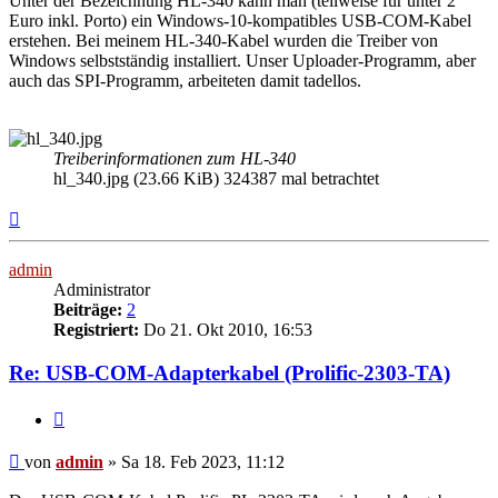
Unter der Bezeichnung HL-340 kann man (teilweise für unter 2
Euro inkl. Porto) ein Windows-10-kompatibles USB-COM-Kabel
erstehen. Bei meinem HL-340-Kabel wurden die Treiber von
Windows selbstständig installiert. Unser Uploader-Programm, aber
auch das SPI-Programm, arbeiteten damit tadellos.
Treiberinformationen zum HL-340
hl_340.jpg (23.66 KiB) 324387 mal betrachtet
Nach
oben
admin
Administrator
Beiträge:
2
Registriert:
Do 21. Okt 2010, 16:53
Re: USB-COM-Adapterkabel (Prolific-2303-TA)
Zitieren
Beitrag
von
admin
»
Sa 18. Feb 2023, 11:12