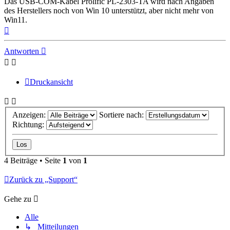
Das USB-COM-Kabel Prolific PL-2303-TA wird nach Angaben
des Herstellers noch von Win 10 unterstützt, aber nicht mehr von
Win11.
Nach
oben
Antworten
Druckansicht
Anzeigen:
Sortiere nach:
Richtung:
4 Beiträge • Seite
1
von
1
Zurück zu „Support“
Gehe zu
Alle
↳ Mitteilungen