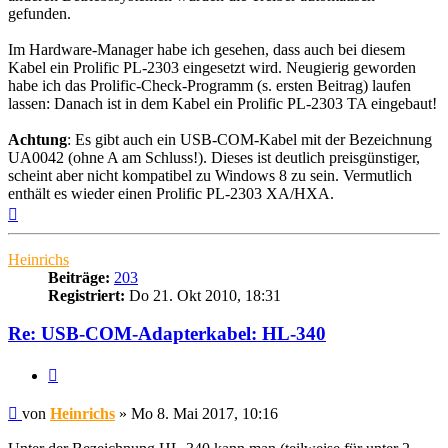
gefunden.
Im Hardware-Manager habe ich gesehen, dass auch bei diesem
Kabel ein Prolific PL-2303 eingesetzt wird. Neugierig geworden
habe ich das Prolific-Check-Programm (s. ersten Beitrag) laufen
lassen: Danach ist in dem Kabel ein Prolific PL-2303 TA eingebaut!
Achtung
: Es gibt auch ein USB-COM-Kabel mit der Bezeichnung
UA0042 (ohne A am Schluss!). Dieses ist deutlich preisgünstiger,
scheint aber nicht kompatibel zu Windows 8 zu sein. Vermutlich
enthält es wieder einen Prolific PL-2303 XA/HXA.
Nach
oben
Heinrichs
Beiträge:
203
Registriert:
Do 21. Okt 2010, 18:31
Re: USB-COM-Adapterkabel: HL-340
Zitieren
Beitrag
von
Heinrichs
»
Mo 8. Mai 2017, 10:16