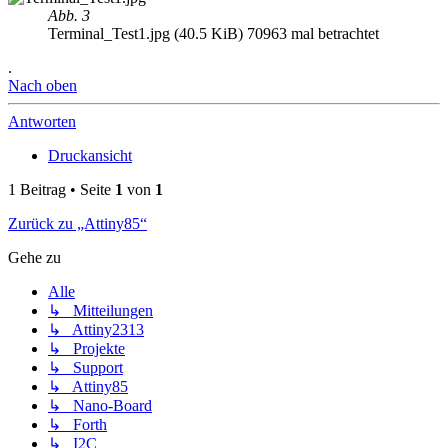
Abb. 3
Terminal_Test1.jpg (40.5 KiB) 70963 mal betrachtet
.
Nach oben
Antworten
Druckansicht
1 Beitrag • Seite
1
von
1
Zurück zu „Attiny85“
Gehe zu
Alle
↳ Mitteilungen
↳ Attiny2313
↳ Projekte
↳ Support
↳ Attiny85
↳ Nano-Board
↳ Forth
↳ I2C