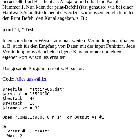
hergestellt. Port B.1 dient als Ausgang und erhält die Kanal-
Nummer 1. Nun kann der print-Befehl (fast genauso) wie bei einer
Hardware-Schnittstelle benutzt werden; wir müssen lediglich hinter
den Print-Befehl den Kanal angeben, z. B.:
print #1, "Test"
In entsprechender Weise kann man weitere Verbindungen aufbauen,
z. B. auch für den Empfang von Daten mit der input-Funktion. Jede
Verbindung muss dabei eine eigene Kanalnummer und einen
eigenen Port-Anschluss erhalten.
Das gesamte Programm sieht z. B. so aus:
Code:
Alles auswählen
$regfile = "attiny85.dat"

$crystal = 16500000

$hwstack = 40

$swstack = 16

$framesize = 32

Open "COMB.1:9600,8,n,1" For Output As #1              
Do

  Print #1 , "Test"

  Wait 2
