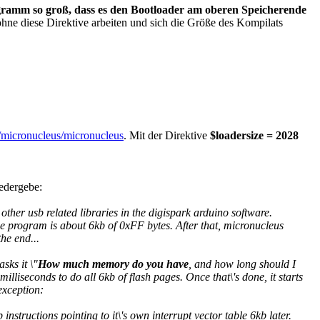
ramm so groß, dass es den Bootloader am oberen Speicherende
hne diese Direktive arbeiten und sich die Größe des Kompilats
m/micronucleus/micronucleus
. Mit der Direktive
$loadersize = 2028
iedergebe:
er usb related libraries in the digispark arduino software.
he program is about 6kb of 0xFF bytes. After that, micronucleus
he end...
sks it \"
How much memory do you have
, and how long should I
milliseconds to do all 6kb of flash pages. Once that\'s done, it starts
exception:
instructions pointing to it\'s own interrupt vector table 6kb later.