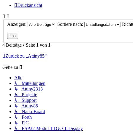
Druckansicht
Anzeigen:
Sortiere nach:
Richt
4 Beiträge • Seite
1
von
1
Zurück zu „Attiny85“
Gehe zu
Alle
↳ Mitteilungen
↳ Attiny2313
↳ Projekte
↳ Support
↳ Attiny85
↳ Nano-Board
↳ Forth
↳ I2C
↳ ESP32-Modul TTGO T-Display