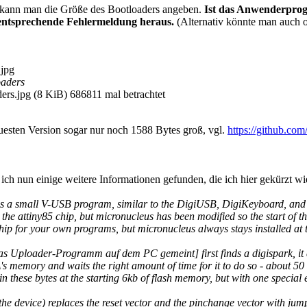
xxx kann man die Größe des Bootloaders angeben.
Ist das Anwenderprog
entsprechende Fehlermeldung heraus.
(Alternativ könnte man auch o
oaders
s.jpg (8 KiB) 686811 mal betrachtet
euesten Version sogar nur noch 1588 Bytes groß, vgl.
https://github.co
ich nun einige weitere Informationen gefunden, die ich hier gekürzt w
 a small V-USB program, similar to the DigiUSB, DigiKeyboard, and oth
the attiny85 chip, but micronucleus has been modified so the start of t
 chip for your own programs, but micronucleus always stays installed at t
s Uploader-Programm auf dem PC gemeint] first finds a digispark, it a
it\'s memory and waits the right amount of time for it to do so - about 50 
these bytes at the starting 6kb of flash memory, but with one special 
 the device) replaces the reset vector and the pinchange vector with jump 