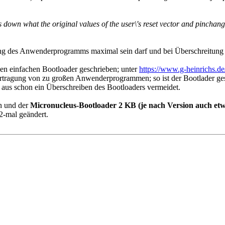
down what the original values of the user\'s reset vector and pinchange 
ang des Anwenderprogramms maximal sein darf und bei Überschreitung d
inen einfachen Bootloader geschrieben; unter
https://www.g-heinrichs.de
tragung von zu großen Anwenderprogrammen; so ist der Bootlader gesc
 aus schon ein Überschreiben des Bootloaders vermeidet.
n und der
Micronucleus-Bootloader 2 KB (je nach Version auch et
2-mal geändert.