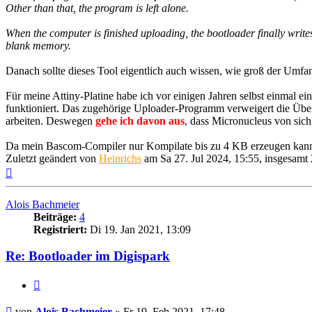
Other than that, the program is left alone.
When the computer is finished uploading, the bootloader finally writes 
blank memory.
Danach sollte dieses Tool eigentlich auch wissen, wie groß der Umf
Für meine Attiny-Platine habe ich vor einigen Jahren selbst einmal e
funktioniert. Das zugehörige Uploader-Programm verweigert die Über
arbeiten. Deswegen
gehe ich davon aus
, dass Micronucleus von sich
Da mein Bascom-Compiler nur Kompilate bis zu 4 KB erzeugen kan
Zuletzt geändert von
Heinrichs
am Sa 27. Jul 2024, 15:55, insgesamt 
Nach
oben
Alois Bachmeier
Beiträge:
4
Registriert:
Di 19. Jan 2021, 13:09
Re: Bootloader im Digispark
Zitieren
Beitrag
von
Alois Bachmeier
»
Fr 19. Feb 2021, 17:48