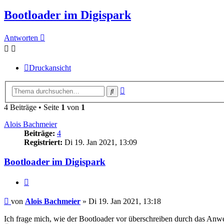
Bootloader im Digispark
Antworten
Druckansicht
Erweiterte
Suche
Suche
4 Beiträge • Seite
1
von
1
Alois Bachmeier
Beiträge:
4
Registriert:
Di 19. Jan 2021, 13:09
Bootloader im Digispark
Zitieren
Beitrag
von
Alois Bachmeier
»
Di 19. Jan 2021, 13:18
Ich frage mich, wie der Bootloader vor überschreiben durch das An