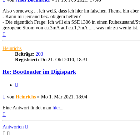
Also vorneweg ... ich weiß, dass ich hier im falschen Thema bin abe
- Kann mir jemand bez. obigem helfen?
- Die eigentlich Frage: Ich will ein SSD1306 in einen Ruhezustand/Sta
gezogene Strom von ca.3mA auf ca.1,7mA ..... was mir zu wenig ist. 
Nach
oben
Heinrichs
Beiträge:
203
Registriert:
Do 21. Okt 2010, 18:31
Re: Bootloader im Digispark
Zitieren
Beitrag
von
Heinrichs
»
Mo 1. Mär 2021, 18:04
Eine Antwort findet man
hier
...
Nach
oben
Antworten