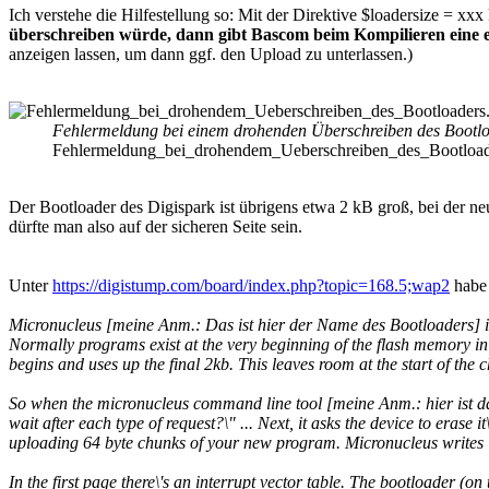
Ich verstehe die Hilfestellung so: Mit der Direktive $loadersize = 
überschreiben würde, dann gibt Bascom beim Kompilieren eine 
anzeigen lassen, um dann ggf. den Upload zu unterlassen.)
Fehlermeldung bei einem drohenden Überschreiben des Bootl
Fehlermeldung_bei_drohendem_Ueberschreiben_des_Bootloader
Der Bootloader des Digispark ist übrigens etwa 2 kB groß, bei der n
dürfte man also auf der sicheren Seite sein.
Unter
https://digistump.com/board/index.php?topic=168.5;wap2
habe 
Micronucleus [meine Anm.: Das ist hier der Name des Bootloaders] is
Normally programs exist at the very beginning of the flash memory in 
begins and uses up the final 2kb. This leaves room at the start of the
So when the micronucleus command line tool [meine Anm.: hier ist da
wait after each type of request?\" ... Next, it asks the device to erase 
uploading 64 byte chunks of your new program. Micronucleus writes in 
In the first page there\'s an interrupt vector table. The bootloader (on