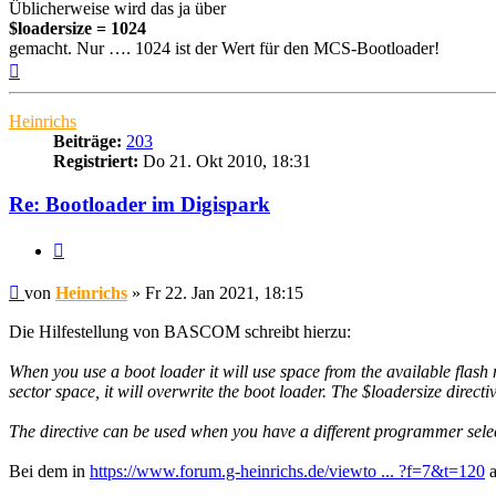
Üblicherweise wird das ja über
$loadersize = 1024
gemacht. Nur …. 1024 ist der Wert für den MCS-Bootloader!
Nach
oben
Heinrichs
Beiträge:
203
Registriert:
Do 21. Okt 2010, 18:31
Re: Bootloader im Digispark
Zitieren
Beitrag
von
Heinrichs
»
Fr 22. Jan 2021, 18:15
Die Hilfestellung von BASCOM schreibt hierzu:
When you use a boot loader it will use space from the available flas
sector space, it will overwrite the boot loader. The $loadersize directiv
The directive can be used when you have a different programmer sele
Bei dem in
https://www.forum.g-heinrichs.de/viewto ... ?f=7&t=120
a