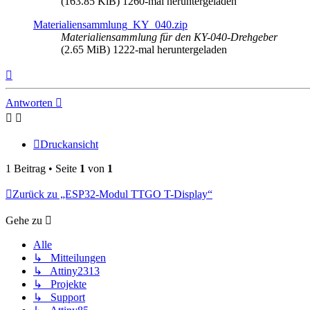
(163.85 KiB) 1260-mal heruntergeladen
Materialiensammlung_KY_040.zip
Materialiensammlung für den KY-040-Drehgeber
(2.65 MiB) 1222-mal heruntergeladen
Nach
oben
Antworten
Druckansicht
1 Beitrag • Seite
1
von
1
Zurück zu „ESP32-Modul TTGO T-Display“
Gehe zu
Alle
↳ Mitteilungen
↳ Attiny2313
↳ Projekte
↳ Support