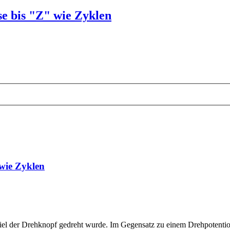
e bis "Z" wie Zyklen
wie Zyklen
viel der Drehknopf gedreht wurde. Im Gegensatz zu einem Drehpotentiome