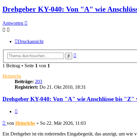
Drehgeber KY-040: Von "A" wie Anschlüss
Antworten
Druckansicht
Erweiterte
Suche
Suche
1 Beitrag • Seite
1
von
1
Heinrichs
Beiträge:
203
Registriert:
Do 21. Okt 2010, 18:31
Drehgeber KY-040: Von "A" wie Anschlüsse bis "Z" 
Zitieren
Beitrag
von
Heinrichs
»
So 22. Mär 2026, 11:03
Ein Drehgeber ist ein rotierendes Eingabegerät, das anzeigt, um wie 