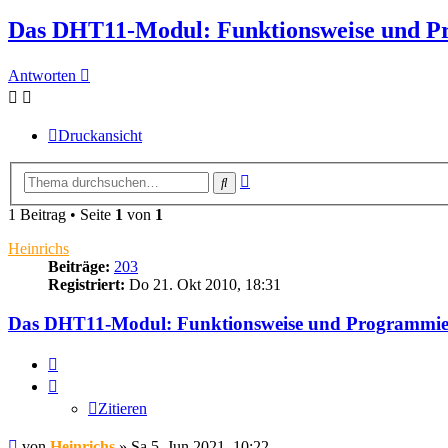
Das DHT11-Modul: Funktionsweise und 
Antworten
Druckansicht
Erweiterte
Suche
Suche
1 Beitrag • Seite
1
von
1
Heinrichs
Beiträge:
203
Registriert:
Do 21. Okt 2010, 18:31
Das DHT11-Modul: Funktionsweise und Programmi
Zitieren
Zitieren
Beitrag
von
Heinrichs
»
Sa 5. Jun 2021, 10:22