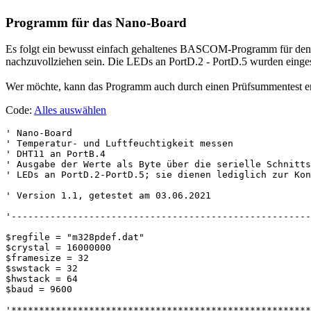
Programm für das Nano-Board
Es folgt ein bewusst einfach gehaltenes BASCOM-Programm für den A
nachzuvollziehen sein. Die LEDs an PortD.2 - PortD.5 wurden eingese
Wer möchte, kann das Programm auch durch einen Prüfsummentest e
Code:
Alles auswählen
' Nano-Board

' Temperatur- und Luftfeuchtigkeit messen

' DHT11 an PortB.4

' Ausgabe der Werte als Byte über die serielle Schnitts
' LEDs an PortD.2-PortD.5; sie dienen lediglich zur Kon
' Version 1.1, getestet am 03.06.2021

'------------------------------------------------------
$regfile = "m328pdef.dat"

$crystal = 16000000

$framesize = 32

$swstack = 32

$hwstack = 64

$baud = 9600

'******************************************************