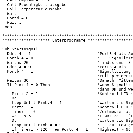
  Call Empfange_bits

  Call Feuchtigkeit_ausgabe

  Call Temperatur_ausgabe

  Wait 1

  Portd = 0

  Wait 1

Loop

'******************************************************
'******************* Unterprogramme *******************
Sub Startsignal

  Ddrb.4 = 1                            'PortB.4 als Au
  Portb.4 = 0                           '... Signalleit
  Waitms 20                             'mindestens 18 
  Ddrb.4 = 0                            'PortB.4 als Ei
  Portb.4 = 1                           'Signalleitung 
                                        'Pullup-Widerst
  Waitus 30                             'Danach: Mitten
  If Pinb.4 = 0 Then                    'Wenn Signallei
                                        'dann OK und we
    Portd.2 = 1                         'Kontroll-LED (
    Do

    Loop Until Pinb.4 = 1               'Warten bis Sig
    Portd.3 = 1                         'Kontroll-LED (
    Timer1 = 0                          'Zeitmesser auf
    Waitus 5                            'Etwas Zeit für
    Do                                  'Warten bis Sig
    Loop Until Pinb.4 = 0               '... auf Low ge
    If Timer1 > 120 Then Portd.4 = 1    'Highzeit > 60 