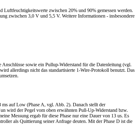
nd Luftfeuchtigkeitswerte zwischen 20% und 90% gemessen werden.
nnung zwischen 3,0 V und 5,5 V. Weitere Informationen - insbesondere
die Anschlüsse sowie ein Pullup-Widerstand für die Datenleitung (vgl.
ird allerdings nicht das standartisierte 1-Wire-Protokoll benutzt. Das
 umsetzen.
8 ms auf Low (Phase A, vgl. Abb. 2). Danach stellt der
 Nun wird der Pegel vom oben erwähnten Pull-Up-Widerstand bzw.
ine Messung ergab für diese Phase nur eine Dauer von 13 us. Es
oller als Quittierung seiner Anfrage deuten. Mit der Phase D ist die