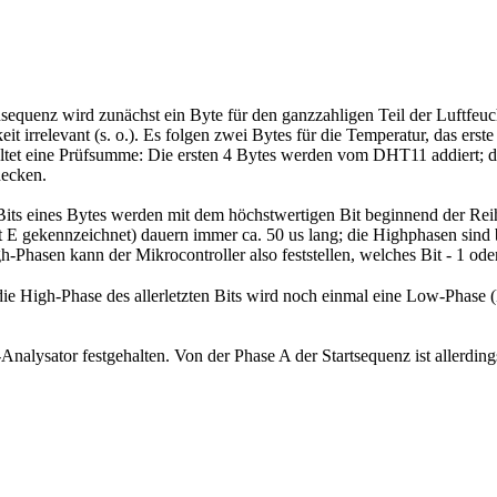
equenz wird zunächst ein Byte für den ganzzahligen Teil der Luftfeucht
 irrelevant (s. o.). Es folgen zwei Bytes für die Temperatur, das erst
inhaltet eine Prüfsumme: Die ersten 4 Bytes werden vom DHT11 addiert;
decken.
n Bits eines Bytes werden mit dem höchstwertigen Bit beginnend der Re
 E gekennzeichnet) dauern immer ca. 50 us lang; die Highphasen sind b
-Phasen kann der Mikrocontroller also feststellen, welches Bit - 1 ode
 die High-Phase des allerletzten Bits wird noch einmal eine Low-Phase
lysator festgehalten. Von der Phase A der Startsequenz ist allerdings n