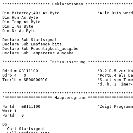
'******************* Deklarationen ********************
Dim Bitarray(40) As Byte                'Alle Bits werd
Dim Hum As Byte

Dim Temp As Byte

Dim I As Byte

Dim Nr As Byte

Declare Sub Startsignal

Declare Sub Empfange_bits

Declare Sub Feuchtigkeit_ausgabe

Declare Sub Temperatur_ausgabe

'****************** Initialisierung *******************
Ddrd = &B111100                         'D.2-D.5 zur Ko
Ddrb.4 = 0                              'PortB.4 als Da
Tccr1b = &B00000010                     'Start von Time
                                        'd. h. 1 Timer-
'******************************************************
'******************** Hauptprogramm *******************
Portd = &B111100                        'Zeigt Programm
Wait 1

Portd = 0

Do

  Call Startsignal
