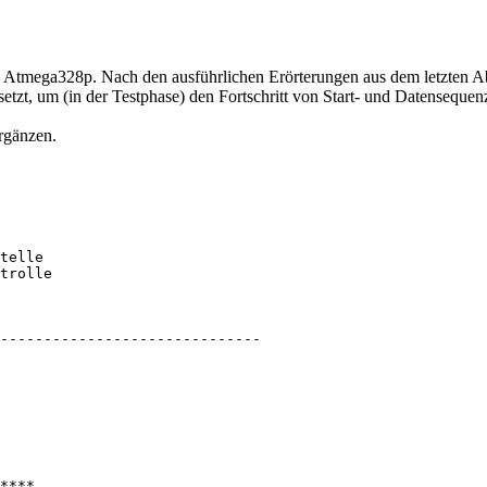
tmega328p. Nach den ausführlichen Erörterungen aus dem letzten Absc
tzt, um (in der Testphase) den Fortschritt von Start- und Datensequen
rgänzen.
telle

trolle

------------------------------

****
