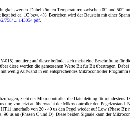
tigkeitswerten. Dabei können Temperaturen zwischen 0̊C und 50̊C u
 liegt bei ca. 1̊C bzw. 4%. Betrieben wird der Baustein mit einer Spa
2/758/ ... 143054.pdf
.
KY-015) montiert; auf dieser befindet sich meist eine Beschriftung für 
 über diese werden die gemessenen Werte Bit für Bit übertragen. Dabei w
ich mit wenig Aufwand in ein entsprechendes Mikrocontroller-Programm
zufragen, zieht der Mikrocontroller die Datenleitung für mindestens 1
s um; von jetzt an überwacht der Mikrocontroller den Pegelzustand.
T11 innerhalb von 20 - 40 us den Pegel wieder auf Low (Phase B); me
a. 90 us an (Phasen C und D). Diese beiden Signale kann der Mikrocontr