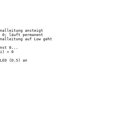
nalleitung ansteigt

 0; läuft permanent

nalleitung auf Low geht

nst 0...

i) = 0      

LED (D.5) an
