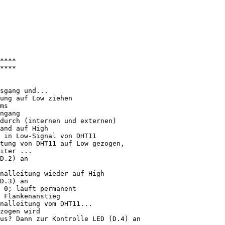
****

****

sgang und...

ung auf Low ziehen

ms

ngang

durch (internen und externen)

and auf High

 in Low-Signal von DHT11

tung von DHT11 auf Low gezogen, 

iter ...

D.2) an

nalleitung wieder auf High

D.3) an

 0; läuft permanent

 Flankenanstieg

nalleitung vom DHT11...

zogen wird

us? Dann zur Kontrolle LED (D.4) an
