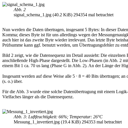
Abb. 2
signal_schema_1.jpg (40.2 KiB) 294354 mal betrachtet
Nun werden die Daten übertragen, insgesamt 5 Bytes: In dieser Datens
Komma; dieses Byte ist für uns allerdings wegen der Messungenauigkeit
auch hier ist das zweite Byte wieder irrelevant. Das letzte Byte be
Prüfsumme kann ggf. benutzt werden, um Übertragungsfehler zu ent
Bild 2 zeigt, wie die Datensequenz im Detail aussieht: Die einzelne
anschließende High-Phase dargestellt. Die Low-Phasen (in Abb. 2 mit
einem Bit 1 ca. 70 us lang (Phase G in Abb. 2). An der Länge der High
Insgesamt werden auf diese Weise alle 5 ⋅ 8 = 40 Bits übertragen; an
(s. o.) über.
Für die Abb. 3 wurde eine solche Datenübertragung mit einem Logik-Ana
Vielfaches länger als die Datensequenz.
Abb. 3: Luftfeuchtigkeit: 66%; Temperatur: 26°C
Messung_1_invertiert.jpg (19.4 KiB) 294353 mal betrachtet