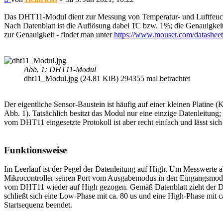
Das DHT11-Modul dient zur Messung von Temperatur- und Luftfeuch
Nach Datenblatt ist die Auflösung dabei 1̊C bzw. 1%; die Genauigkeit
zur Genauigkeit - findet man unter
https://www.mouser.com/datasheet/
Abb. 1: DHT11-Modul
dht11_Modul.jpg (24.81 KiB) 294355 mal betrachtet
Der eigentliche Sensor-Baustein ist häufig auf einer kleinen Platine (
Abb. 1). Tatsächlich besitzt das Modul nur eine einzige Datenleitung;
vom DHT11 eingesetzte Protokoll ist aber recht einfach und lässt s
Funktionsweise
Im Leerlauf ist der Pegel der Datenleitung auf High. Um Messwerte ab
Mikrocontroller seinen Port vom Ausgabemodus in den Eingangsmodu
vom DHT11 wieder auf High gezogen. Gemäß Datenblatt zieht der DH
schließt sich eine Low-Phase mit ca. 80 us und eine High-Phase mit c
Startsequenz beendet.