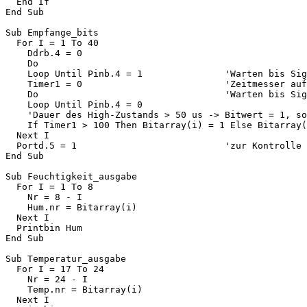
  End If

End Sub

Sub Empfange_bits

  For I = 1 To 40

    Ddrb.4 = 0

    Do

    Loop Until Pinb.4 = 1               'Warten bis Sig
    Timer1 = 0                          'Zeitmesser auf
    Do                                  'Warten bis Sig
    Loop Until Pinb.4 = 0

    'Dauer des High-Zustands > 50 us -> Bitwert = 1, so
    If Timer1 > 100 Then Bitarray(i) = 1 Else Bitarray(
  Next I

  Portd.5 = 1                           'zur Kontrolle 
End Sub

Sub Feuchtigkeit_ausgabe

  For I = 1 To 8

    Nr = 8 - I

    Hum.nr = Bitarray(i)

  Next I

  Printbin Hum

End Sub

Sub Temperatur_ausgabe

  For I = 17 To 24

    Nr = 24 - I

    Temp.nr = Bitarray(i)

  Next I
