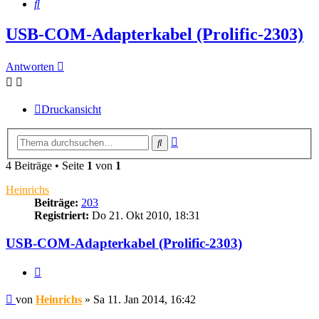
Suche
USB-COM-Adapterkabel (Prolific-2303)
Antworten
Druckansicht
Erweiterte
Suche
Suche
4 Beiträge • Seite
1
von
1
Heinrichs
Beiträge:
203
Registriert:
Do 21. Okt 2010, 18:31
USB-COM-Adapterkabel (Prolific-2303)
Zitieren
Beitrag
von
Heinrichs
»
Sa 11. Jan 2014, 16:42