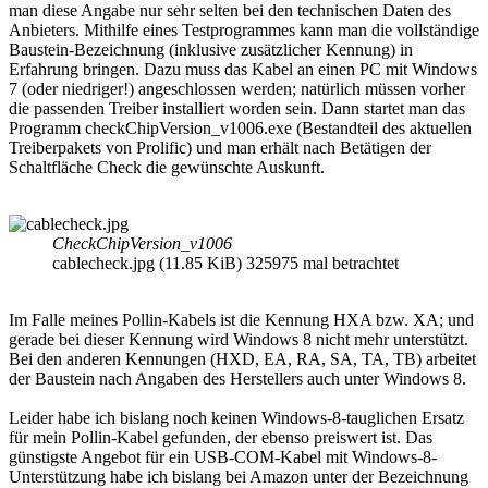
man diese Angabe nur sehr selten bei den technischen Daten des
Anbieters. Mithilfe eines Testprogrammes kann man die vollständige
Baustein-Bezeichnung (inklusive zusätzlicher Kennung) in
Erfahrung bringen. Dazu muss das Kabel an einen PC mit Windows
7 (oder niedriger!) angeschlossen werden; natürlich müssen vorher
die passenden Treiber installiert worden sein. Dann startet man das
Programm checkChipVersion_v1006.exe (Bestandteil des aktuellen
Treiberpakets von Prolific) und man erhält nach Betätigen der
Schaltfläche Check die gewünschte Auskunft.
CheckChipVersion_v1006
cablecheck.jpg (11.85 KiB) 325975 mal betrachtet
Im Falle meines Pollin-Kabels ist die Kennung HXA bzw. XA; und
gerade bei dieser Kennung wird Windows 8 nicht mehr unterstützt.
Bei den anderen Kennungen (HXD, EA, RA, SA, TA, TB) arbeitet
der Baustein nach Angaben des Herstellers auch unter Windows 8.
Leider habe ich bislang noch keinen Windows-8-tauglichen Ersatz
für mein Pollin-Kabel gefunden, der ebenso preiswert ist. Das
günstigste Angebot für ein USB-COM-Kabel mit Windows-8-
Unterstützung habe ich bislang bei Amazon unter der Bezeichnung