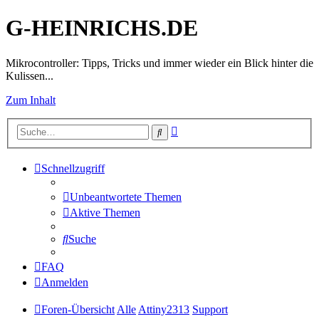
G-HEINRICHS.DE
Mikrocontroller: Tipps, Tricks und immer wieder ein Blick hinter die
Kulissen...
Zum Inhalt
Erweiterte
Suche
Suche
Schnellzugriff
Unbeantwortete Themen
Aktive Themen
Suche
FAQ
Anmelden
Foren-Übersicht
Alle
Attiny2313
Support