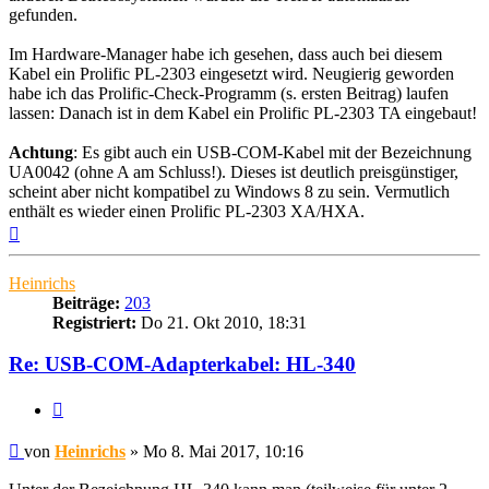
gefunden.
Im Hardware-Manager habe ich gesehen, dass auch bei diesem
Kabel ein Prolific PL-2303 eingesetzt wird. Neugierig geworden
habe ich das Prolific-Check-Programm (s. ersten Beitrag) laufen
lassen: Danach ist in dem Kabel ein Prolific PL-2303 TA eingebaut!
Achtung
: Es gibt auch ein USB-COM-Kabel mit der Bezeichnung
UA0042 (ohne A am Schluss!). Dieses ist deutlich preisgünstiger,
scheint aber nicht kompatibel zu Windows 8 zu sein. Vermutlich
enthält es wieder einen Prolific PL-2303 XA/HXA.
Nach
oben
Heinrichs
Beiträge:
203
Registriert:
Do 21. Okt 2010, 18:31
Re: USB-COM-Adapterkabel: HL-340
Zitieren
Beitrag
von
Heinrichs
»
Mo 8. Mai 2017, 10:16