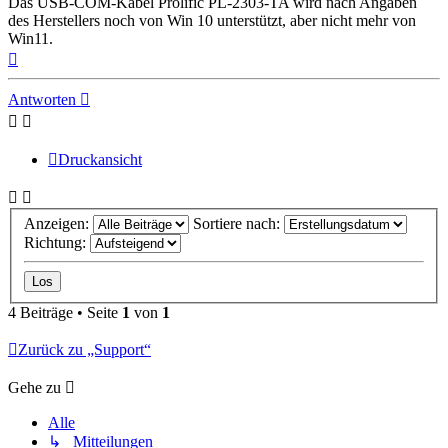
Das USB-COM-Kabel Prolific PL-2303-TA wird nach Angaben
des Herstellers noch von Win 10 unterstützt, aber nicht mehr von
Win11.
Nach
oben
Antworten
Druckansicht
Anzeigen:
Sortiere nach:
Richtung:
4 Beiträge • Seite
1
von
1
Zurück zu „Support“
Gehe zu
Alle
↳ Mitteilungen