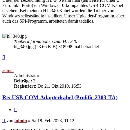
Unter der Bezeichnung HL-340 kann man (teilweise für unter 2
Euro inkl. Porto) ein Windows-10-kompatibles USB-COM-Kabel
erstehen. Bei meinem HL-340-Kabel wurden die Treiber von
Windows selbstständig installiert. Unser Uploader-Programm, aber
auch das SPI-Programm, arbeiteten damit tadellos.
Treiberinformationen zum HL-340
hl_340.jpg (23.66 KiB) 318998 mal betrachtet
Nach
oben
admin
Administrator
Beiträge:
2
Registriert:
Do 21. Okt 2010, 16:53
Re: USB-COM-Adapterkabel (Prolific-2303-TA)
Zitieren
Beitrag
von
admin
»
Sa 18. Feb 2023, 11:12