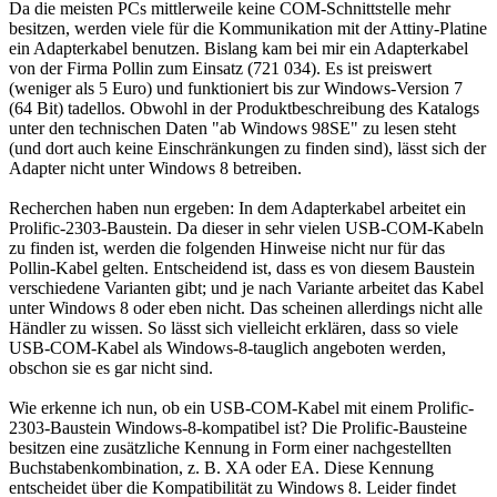
Da die meisten PCs mittlerweile keine COM-Schnittstelle mehr
besitzen, werden viele für die Kommunikation mit der Attiny-Platine
ein Adapterkabel benutzen. Bislang kam bei mir ein Adapterkabel
von der Firma Pollin zum Einsatz (721 034). Es ist preiswert
(weniger als 5 Euro) und funktioniert bis zur Windows-Version 7
(64 Bit) tadellos. Obwohl in der Produktbeschreibung des Katalogs
unter den technischen Daten "ab Windows 98SE" zu lesen steht
(und dort auch keine Einschränkungen zu finden sind), lässt sich der
Adapter nicht unter Windows 8 betreiben.
Recherchen haben nun ergeben: In dem Adapterkabel arbeitet ein
Prolific-2303-Baustein. Da dieser in sehr vielen USB-COM-Kabeln
zu finden ist, werden die folgenden Hinweise nicht nur für das
Pollin-Kabel gelten. Entscheidend ist, dass es von diesem Baustein
verschiedene Varianten gibt; und je nach Variante arbeitet das Kabel
unter Windows 8 oder eben nicht. Das scheinen allerdings nicht alle
Händler zu wissen. So lässt sich vielleicht erklären, dass so viele
USB-COM-Kabel als Windows-8-tauglich angeboten werden,
obschon sie es gar nicht sind.
Wie erkenne ich nun, ob ein USB-COM-Kabel mit einem Prolific-
2303-Baustein Windows-8-kompatibel ist? Die Prolific-Bausteine
besitzen eine zusätzliche Kennung in Form einer nachgestellten
Buchstabenkombination, z. B. XA oder EA. Diese Kennung
entscheidet über die Kompatibilität zu Windows 8. Leider findet