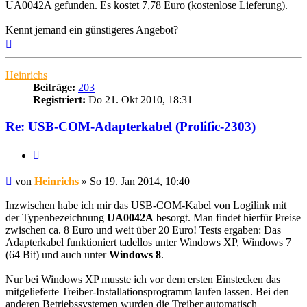
UA0042A gefunden. Es kostet 7,78 Euro (kostenlose Lieferung).
Kennt jemand ein günstigeres Angebot?
Nach
oben
Heinrichs
Beiträge:
203
Registriert:
Do 21. Okt 2010, 18:31
Re: USB-COM-Adapterkabel (Prolific-2303)
Zitieren
Beitrag
von
Heinrichs
»
So 19. Jan 2014, 10:40
Inzwischen habe ich mir das USB-COM-Kabel von Logilink mit
der Typenbezeichnung
UA0042A
besorgt. Man findet hierfür Preise
zwischen ca. 8 Euro und weit über 20 Euro! Tests ergaben: Das
Adapterkabel funktioniert tadellos unter Windows XP, Windows 7
(64 Bit) und auch unter
Windows 8
.
Nur bei Windows XP musste ich vor dem ersten Einstecken das
mitgelieferte Treiber-Installationsprogramm laufen lassen. Bei den
anderen Betriebssystemen wurden die Treiber automatisch