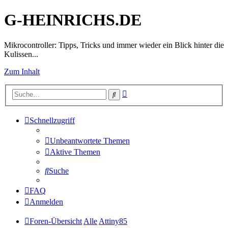
G-HEINRICHS.DE
Mikrocontroller: Tipps, Tricks und immer wieder ein Blick hinter die
Kulissen...
Zum Inhalt
Erweiterte
Suche
Suche
Schnellzugriff
Unbeantwortete Themen
Aktive Themen
Suche
FAQ
Anmelden
Foren-Übersicht
Alle
Attiny85