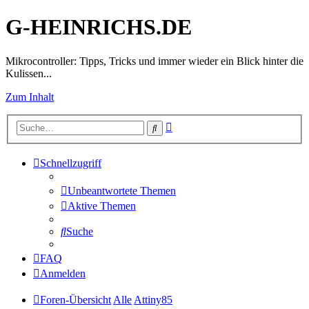
G-HEINRICHS.DE
Mikrocontroller: Tipps, Tricks und immer wieder ein Blick hinter die
Kulissen...
Zum Inhalt
Erweiterte
Suche
Suche
Schnellzugriff
Unbeantwortete Themen
Aktive Themen
Suche
FAQ
Anmelden
Foren-Übersicht
Alle
Attiny85