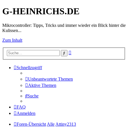
G-HEINRICHS.DE
Mikrocontroller: Tipps, Tricks und immer wieder ein Blick hinter die
Kulissen...
Zum Inhalt
Erweiterte
Suche
Suche
Schnellzugriff
Unbeantwortete Themen
Aktive Themen
Suche
FAQ
Anmelden
Foren-Übersicht
Alle
Attiny2313