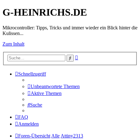
G-HEINRICHS.DE
Mikrocontroller: Tipps, Tricks und immer wieder ein Blick hinter die
Kulissen...
Zum Inhalt
Erweiterte
Suche
Suche
Schnellzugriff
Unbeantwortete Themen
Aktive Themen
Suche
FAQ
Anmelden
Foren-Übersicht
Alle
Attiny2313