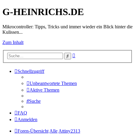
G-HEINRICHS.DE
Mikrocontroller: Tipps, Tricks und immer wieder ein Blick hinter die
Kulissen...
Zum Inhalt
Erweiterte
Suche
Suche
Schnellzugriff
Unbeantwortete Themen
Aktive Themen
Suche
FAQ
Anmelden
Foren-Übersicht
Alle
Attiny2313