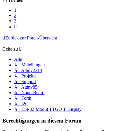
74 Themen
1
2
3
Nächste
Zurück zur Foren-Übersicht
Gehe zu
Alle
↳ Mitteilungen
↳ Attiny2313
↳ Projekte
↳ Support
↳ Attiny85
↳ Nano-Board
↳ Forth
↳ I2C
↳ ESP32-Modul TTGO T-Display
Berechtigungen in diesem Forum