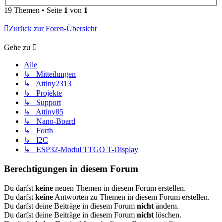
19 Themen • Seite
1
von
1
Zurück zur Foren-Übersicht
Gehe zu
Alle
↳ Mitteilungen
↳ Attiny2313
↳ Projekte
↳ Support
↳ Attiny85
↳ Nano-Board
↳ Forth
↳ I2C
↳ ESP32-Modul TTGO T-Display
Berechtigungen in diesem Forum
Du darfst
keine
neuen Themen in diesem Forum erstellen.
Du darfst
keine
Antworten zu Themen in diesem Forum erstellen.
Du darfst deine Beiträge in diesem Forum
nicht
ändern.
Du darfst deine Beiträge in diesem Forum
nicht
löschen.