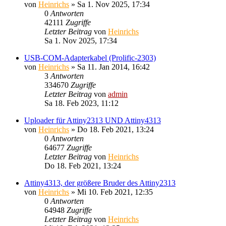
von
Heinrichs
» Sa 1. Nov 2025, 17:34
0
Antworten
42111
Zugriffe
Letzter Beitrag
von
Heinrichs
Sa 1. Nov 2025, 17:34
USB-COM-Adapterkabel (Prolific-2303)
von
Heinrichs
» Sa 11. Jan 2014, 16:42
3
Antworten
334670
Zugriffe
Letzter Beitrag
von
admin
Sa 18. Feb 2023, 11:12
Uploader für Attiny2313 UND Attiny4313
von
Heinrichs
» Do 18. Feb 2021, 13:24
0
Antworten
64677
Zugriffe
Letzter Beitrag
von
Heinrichs
Do 18. Feb 2021, 13:24
Attiny4313, der größere Bruder des Attiny2313
von
Heinrichs
» Mi 10. Feb 2021, 12:35
0
Antworten
64948
Zugriffe
Letzter Beitrag
von
Heinrichs