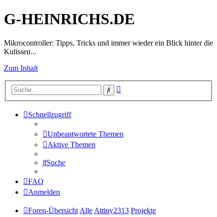
G-HEINRICHS.DE
Mikrocontroller: Tipps, Tricks und immer wieder ein Blick hinter die
Kulissen...
Zum Inhalt
Erweiterte
Suche
Suche
Schnellzugriff
Unbeantwortete Themen
Aktive Themen
Suche
FAQ
Anmelden
Foren-Übersicht
Alle
Attiny2313
Projekte