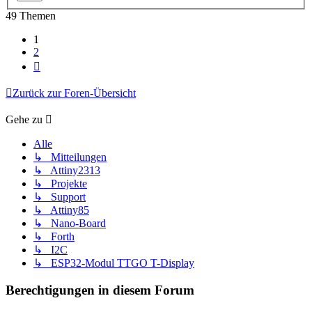
49 Themen
1
2
Nächste
Zurück zur Foren-Übersicht
Gehe zu
Alle
↳ Mitteilungen
↳ Attiny2313
↳ Projekte
↳ Support
↳ Attiny85
↳ Nano-Board
↳ Forth
↳ I2C
↳ ESP32-Modul TTGO T-Display
Berechtigungen in diesem Forum