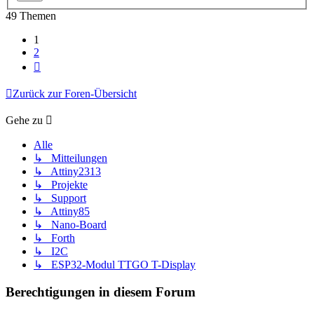
49 Themen
1
2
Nächste
Zurück zur Foren-Übersicht
Gehe zu
Alle
↳ Mitteilungen
↳ Attiny2313
↳ Projekte
↳ Support
↳ Attiny85
↳ Nano-Board
↳ Forth
↳ I2C
↳ ESP32-Modul TTGO T-Display
Berechtigungen in diesem Forum