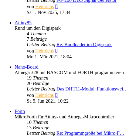
Letzter Beitrag
FG-200 DDS Signal Generator
Neuester
von
Heinrichs
Beitrag
Sa 1. Nov 2025, 17:34
Attiny85
Rund um den Digispark
4
Themen
7
Beiträge
Letzter Beitrag
Re: Bootloader im Digispark
Neuester
von
Heinrichs
Beitrag
Mo 1. Mär 2021, 18:04
Nano-Board
Atmega 328 mit BASCOM und FORTH programmieren
19
Themen
20
Beiträge
Letzter Beitrag
Das DHT11-Modul: Funktionswei…
Neuester
von
Heinrichs
Beitrag
Sa 5. Jun 2021, 10:22
Forth
MikroForth für Attiny- und Atmega-Mikrocontroller
10
Themen
13
Beiträge
Letzter Beitrag
Re: Programmgröße bei Mikro-F…