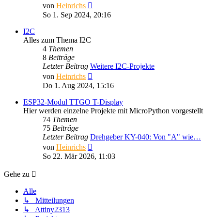
Neuester
von
Heinrichs
Beitrag
So 1. Sep 2024, 20:16
I2C
Alles zum Thema I2C
4
Themen
8
Beiträge
Letzter Beitrag
Weitere I2C-Projekte
Neuester
von
Heinrichs
Beitrag
Do 1. Aug 2024, 15:16
ESP32-Modul TTGO T-Display
Hier werden einzelne Projekte mit MicroPython vorgestellt
74
Themen
75
Beiträge
Letzter Beitrag
Drehgeber KY-040: Von "A" wie…
Neuester
von
Heinrichs
Beitrag
So 22. Mär 2026, 11:03
Gehe zu
Alle
↳ Mitteilungen
↳ Attiny2313