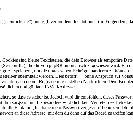
e
.g-heinrichs.de“) und ggf. verbundene Institutionen (im Folgenden „
Cookies sind kleine Textdateien, die dein Browser als temporäre Datei
ssion-ID), die dir von phpBB automatisch zugewiesen wird. Ein dritt
räge zu speichern, um die ungelesenen Beiträge markieren zu können.
reiber übermittelt werden. Dies betrifft — ohne Anspruch auf Vollstän
 von dir nach deiner Registrierung erstellten Nachrichten. Dein Benu
sönlichen und gültigen E-Mail-Adresse.
ert, so dass es sicher ist. Jedoch wird dir empfohlen, dieses Passwor
it ihm sorgsam um. Insbesondere wird dich kein Vertreter des Betreibe
nst du die Funktion „Ich habe mein Passwort vergessen“ benutzen. Di
asswort an diese Adresse, mit dem du dann auf das Board zugreifen kan