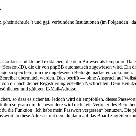
e
.g-heinrichs.de“) und ggf. verbundene Institutionen (im Folgenden „
Cookies sind kleine Textdateien, die dein Browser als temporäre Datei
ssion-ID), die dir von phpBB automatisch zugewiesen wird. Ein dritt
räge zu speichern, um die ungelesenen Beiträge markieren zu können.
reiber übermittelt werden. Dies betrifft — ohne Anspruch auf Vollstän
 von dir nach deiner Registrierung erstellten Nachrichten. Dein Benu
sönlichen und gültigen E-Mail-Adresse.
ert, so dass es sicher ist. Jedoch wird dir empfohlen, dieses Passwor
it ihm sorgsam um. Insbesondere wird dich kein Vertreter des Betreibe
nst du die Funktion „Ich habe mein Passwort vergessen“ benutzen. Di
asswort an diese Adresse, mit dem du dann auf das Board zugreifen kan