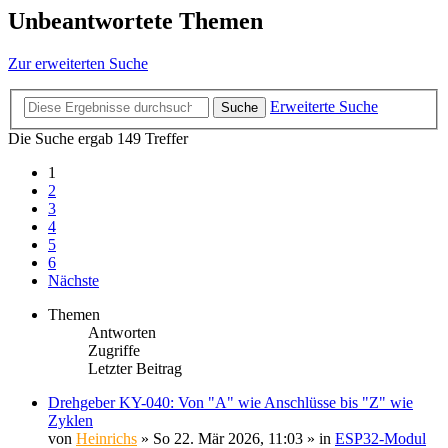
Unbeantwortete Themen
Zur erweiterten Suche
Erweiterte Suche
Suche
Die Suche ergab 149 Treffer
1
2
3
4
5
6
Nächste
Themen
Antworten
Zugriffe
Letzter Beitrag
Drehgeber KY-040: Von "A" wie Anschlüsse bis "Z" wie
Zyklen
von
Heinrichs
» So 22. Mär 2026, 11:03 » in
ESP32-Modul