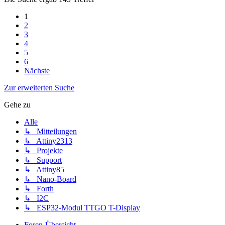
1
2
3
4
5
6
Nächste
Zur erweiterten Suche
Gehe zu
Alle
↳ Mitteilungen
↳ Attiny2313
↳ Projekte
↳ Support
↳ Attiny85
↳ Nano-Board
↳ Forth
↳ I2C
↳ ESP32-Modul TTGO T-Display
Foren-Übersicht