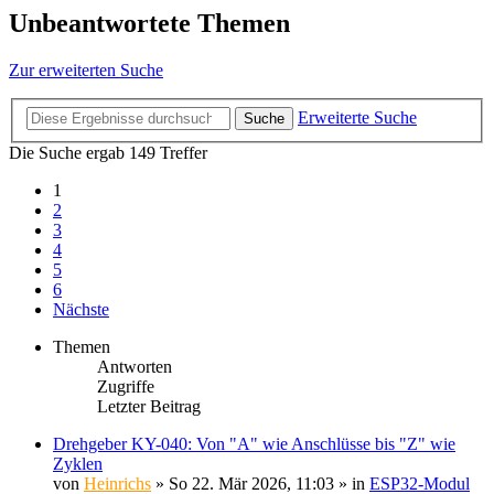
Unbeantwortete Themen
Zur erweiterten Suche
Erweiterte Suche
Suche
Die Suche ergab 149 Treffer
1
2
3
4
5
6
Nächste
Themen
Antworten
Zugriffe
Letzter Beitrag
Drehgeber KY-040: Von "A" wie Anschlüsse bis "Z" wie
Zyklen
von
Heinrichs
» So 22. Mär 2026, 11:03 » in
ESP32-Modul