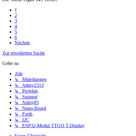
1
2
3
4
5
6
Nächste
Zur erweiterten Suche
Gehe zu
Alle
↳ Mitteilungen
↳ Attiny2313
↳ Projekte
↳ Support
↳ Attiny85
↳ Nano-Board
↳ Forth
↳ I2C
↳ ESP32-Modul TTGO T-Display
Foren-Übersicht