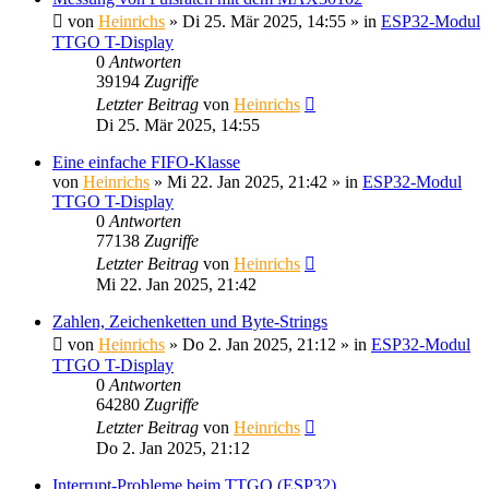
von
Heinrichs
» Di 25. Mär 2025, 14:55 » in
ESP32-Modul
TTGO T-Display
0
Antworten
39194
Zugriffe
Letzter Beitrag
von
Heinrichs
Di 25. Mär 2025, 14:55
Eine einfache FIFO-Klasse
von
Heinrichs
» Mi 22. Jan 2025, 21:42 » in
ESP32-Modul
TTGO T-Display
0
Antworten
77138
Zugriffe
Letzter Beitrag
von
Heinrichs
Mi 22. Jan 2025, 21:42
Zahlen, Zeichenketten und Byte-Strings
von
Heinrichs
» Do 2. Jan 2025, 21:12 » in
ESP32-Modul
TTGO T-Display
0
Antworten
64280
Zugriffe
Letzter Beitrag
von
Heinrichs
Do 2. Jan 2025, 21:12
Interrupt-Probleme beim TTGO (ESP32)