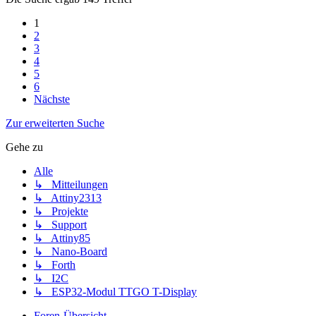
1
2
3
4
5
6
Nächste
Zur erweiterten Suche
Gehe zu
Alle
↳ Mitteilungen
↳ Attiny2313
↳ Projekte
↳ Support
↳ Attiny85
↳ Nano-Board
↳ Forth
↳ I2C
↳ ESP32-Modul TTGO T-Display
Foren-Übersicht