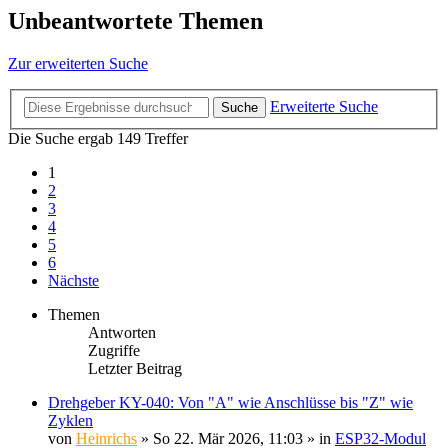
Unbeantwortete Themen
Zur erweiterten Suche
Erweiterte Suche
Suche
Die Suche ergab 149 Treffer
1
2
3
4
5
6
Nächste
Themen
Antworten
Zugriffe
Letzter Beitrag
Drehgeber KY-040: Von "A" wie Anschlüsse bis "Z" wie
Zyklen
von
Heinrichs
» So 22. Mär 2026, 11:03 » in
ESP32-Modul