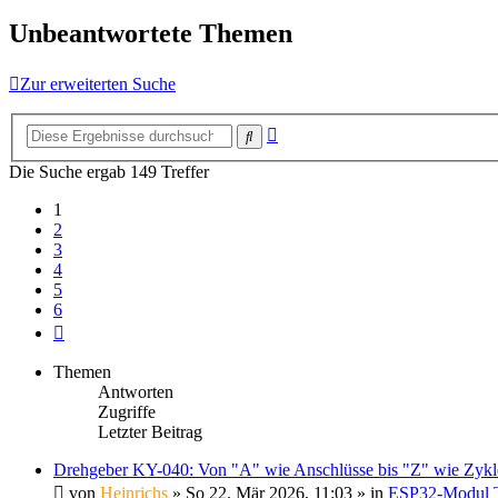
Unbeantwortete Themen
Zur erweiterten Suche
Erweiterte
Suche
Suche
Die Suche ergab 149 Treffer
1
2
3
4
5
6
Nächste
Themen
Antworten
Zugriffe
Letzter Beitrag
Drehgeber KY-040: Von "A" wie Anschlüsse bis "Z" wie Zykl
von
Heinrichs
» So 22. Mär 2026, 11:03 » in
ESP32-Modul 