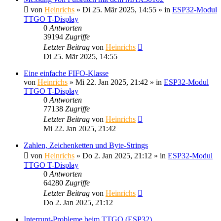
von
Heinrichs
» Di 25. Mär 2025, 14:55 » in
ESP32-Modul
TTGO T-Display
0
Antworten
39194
Zugriffe
Letzter Beitrag
von
Heinrichs
Di 25. Mär 2025, 14:55
Eine einfache FIFO-Klasse
von
Heinrichs
» Mi 22. Jan 2025, 21:42 » in
ESP32-Modul
TTGO T-Display
0
Antworten
77138
Zugriffe
Letzter Beitrag
von
Heinrichs
Mi 22. Jan 2025, 21:42
Zahlen, Zeichenketten und Byte-Strings
von
Heinrichs
» Do 2. Jan 2025, 21:12 » in
ESP32-Modul
TTGO T-Display
0
Antworten
64280
Zugriffe
Letzter Beitrag
von
Heinrichs
Do 2. Jan 2025, 21:12
Interrupt-Probleme beim TTGO (ESP32)