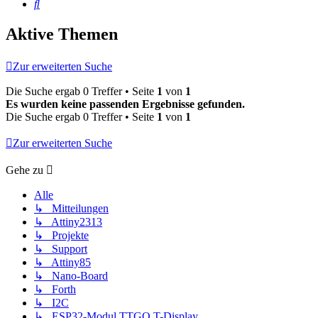
Suche
Aktive Themen
Zur erweiterten Suche
Die Suche ergab 0 Treffer • Seite
1
von
1
Es wurden keine passenden Ergebnisse gefunden.
Die Suche ergab 0 Treffer • Seite
1
von
1
Zur erweiterten Suche
Gehe zu
Alle
↳ Mitteilungen
↳ Attiny2313
↳ Projekte
↳ Support
↳ Attiny85
↳ Nano-Board
↳ Forth
↳ I2C
↳ ESP32-Modul TTGO T-Display