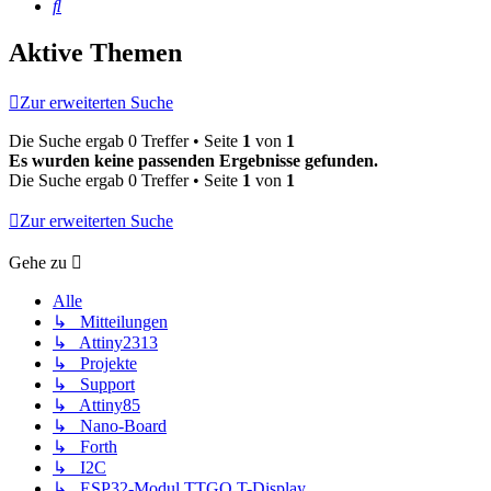
Suche
Aktive Themen
Zur erweiterten Suche
Die Suche ergab 0 Treffer • Seite
1
von
1
Es wurden keine passenden Ergebnisse gefunden.
Die Suche ergab 0 Treffer • Seite
1
von
1
Zur erweiterten Suche
Gehe zu
Alle
↳ Mitteilungen
↳ Attiny2313
↳ Projekte
↳ Support
↳ Attiny85
↳ Nano-Board
↳ Forth
↳ I2C
↳ ESP32-Modul TTGO T-Display