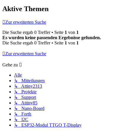
Aktive Themen
Zur erweiterten Suche
Die Suche ergab 0 Treffer • Seite
1
von
1
Es wurden keine passenden Ergebnisse gefunden.
Die Suche ergab 0 Treffer • Seite
1
von
1
Zur erweiterten Suche
Gehe zu
Alle
↳ Mitteilungen
↳ Attiny2313
↳ Projekte
↳ Support
↳ Attiny85
↳ Nano-Board
↳ Forth
↳ I2C
↳ ESP32-Modul TTGO T-Display