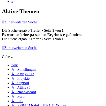
Suche
Aktive Themen
Zur erweiterten Suche
Die Suche ergab 0 Treffer • Seite
1
von
1
Es wurden keine passenden Ergebnisse gefunden.
Die Suche ergab 0 Treffer • Seite
1
von
1
Zur erweiterten Suche
Gehe zu
Alle
↳ Mitteilungen
↳ Attiny2313
↳ Projekte
↳ Support
↳ Attiny85
↳ Nano-Board
↳ Forth
↳ I2C
↳ ESP32-Modul TTGO T-Display