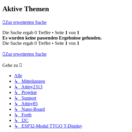
Aktive Themen
Zur erweiterten Suche
Die Suche ergab 0 Treffer • Seite
1
von
1
Es wurden keine passenden Ergebnisse gefunden.
Die Suche ergab 0 Treffer • Seite
1
von
1
Zur erweiterten Suche
Gehe zu
Alle
↳ Mitteilungen
↳ Attiny2313
↳ Projekte
↳ Support
↳ Attiny85
↳ Nano-Board
↳ Forth
↳ I2C
↳ ESP32-Modul TTGO T-Display