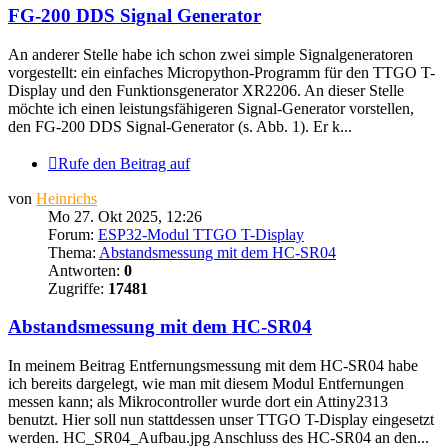
FG-200 DDS Signal Generator
An anderer Stelle habe ich schon zwei simple Signalgeneratoren
vorgestellt: ein einfaches Micropython-Programm für den TTGO T-
Display und den Funktionsgenerator XR2206. An dieser Stelle
möchte ich einen leistungsfähigeren Signal-Generator vorstellen,
den FG-200 DDS Signal-Generator (s. Abb. 1). Er k...
Rufe den Beitrag auf
von
Heinrichs
Mo 27. Okt 2025, 12:26
Forum:
ESP32-Modul TTGO T-Display
Thema:
Abstandsmessung mit dem HC-SR04
Antworten:
0
Zugriffe:
17481
Abstandsmessung mit dem HC-SR04
In meinem Beitrag Entfernungsmessung mit dem HC-SR04 habe
ich bereits dargelegt, wie man mit diesem Modul Entfernungen
messen kann; als Mikrocontroller wurde dort ein Attiny2313
benutzt. Hier soll nun stattdessen unser TTGO T-Display eingesetzt
werden. HC_SR04_Aufbau.jpg Anschluss des HC-SR04 an den...