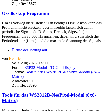
Zugriffe:
15672
Oszilloskop-Programm
Um es vorweg klarzustellen: Ein richtiges Oszilloskop kann das
Programm nicht ersetzen, aber immerhin lassen sich damit
periodische Signale (z. B. Sinus, Dreieck, Sägezahn) mit
Frequenzen bis zu 500 Hz anzeigen; dabei wird zusätzlich die
Periodendauer (in ms) und die maximale Spannung des Signals an...
Rufe den Beitrag auf
von
Heinrichs
So 3. Aug 2025, 14:00
Forum:
ESP32-Modul TTGO T-Display
Thema:
Tools für das WS2812B-NeoPixel-Modul (8x8-
Matrix)
Antworten:
0
Zugriffe:
18395
Tools für das WS2812B-NeoPixel-Modul (8x8-
Matrix)
Mit diesem Beitrag möchte ich eine Reihe von Funktionen zur