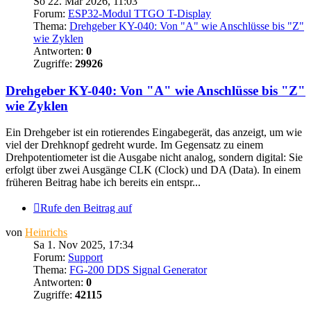
So 22. Mär 2026, 11:03
Forum:
ESP32-Modul TTGO T-Display
Thema:
Drehgeber KY-040: Von "A" wie Anschlüsse bis "Z"
wie Zyklen
Antworten:
0
Zugriffe:
29926
Drehgeber KY-040: Von "A" wie Anschlüsse bis "Z"
wie Zyklen
Ein Drehgeber ist ein rotierendes Eingabegerät, das anzeigt, um wie
viel der Drehknopf gedreht wurde. Im Gegensatz zu einem
Drehpotentiometer ist die Ausgabe nicht analog, sondern digital: Sie
erfolgt über zwei Ausgänge CLK (Clock) und DA (Data). In einem
früheren Beitrag habe ich bereits ein entspr...
Rufe den Beitrag auf
von
Heinrichs
Sa 1. Nov 2025, 17:34
Forum:
Support
Thema:
FG-200 DDS Signal Generator
Antworten:
0
Zugriffe:
42115