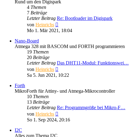
Rund um den Digispark
4
Themen
7
Beiträge
Letzter Beitrag
Re: Bootloader im Digispark
Neuester
von
Heinrichs
Beitrag
Mo 1. Mär 2021, 18:04
Nano-Board
Atmega 328 mit BASCOM und FORTH programmieren
19
Themen
20
Beiträge
Letzter Beitrag
Das DHT11-Modul: Funktionswei…
Neuester
von
Heinrichs
Beitrag
Sa 5. Jun 2021, 10:22
Forth
MikroForth für Attiny- und Atmega-Mikrocontroller
10
Themen
13
Beiträge
Letzter Beitrag
Re: Programmgröße bei Mikro-F…
Neuester
von
Heinrichs
Beitrag
So 1. Sep 2024, 20:16
I2C
Alles zum Thema I2C