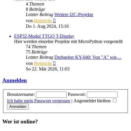
4
Themen
8
Beiträge
Letzter Beitrag
Weitere I2C-Projekte
Neuester
von
Heinrichs
Beitrag
Do 1. Aug 2024, 15:16
ESP32-Modul TTGO T-Display
Hier werden einzelne Projekte mit MicroPython vorgestellt
74
Themen
75
Beiträge
Letzter Beitrag
Drehgeber KY-040: Von "A" wie…
Neuester
von
Heinrichs
Beitrag
So 22. Mär 2026, 11:03
Anmelden
Benutzername:
Passwort:
Ich habe mein Passwort vergessen
|
Angemeldet bleiben
Wer ist online?