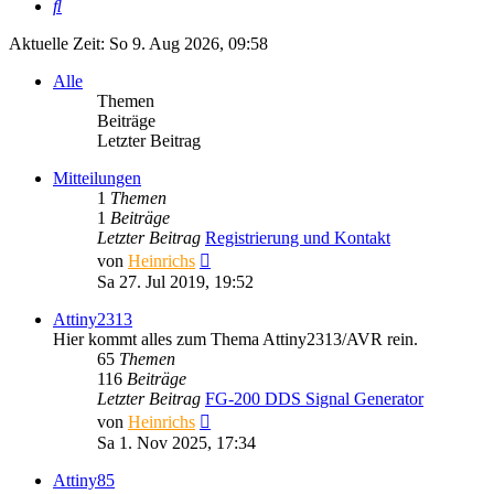
Suche
Aktuelle Zeit: So 9. Aug 2026, 09:58
Alle
Themen
Beiträge
Letzter Beitrag
Mitteilungen
1
Themen
1
Beiträge
Letzter Beitrag
Registrierung und Kontakt
Neuester
von
Heinrichs
Beitrag
Sa 27. Jul 2019, 19:52
Attiny2313
Hier kommt alles zum Thema Attiny2313/AVR rein.
65
Themen
116
Beiträge
Letzter Beitrag
FG-200 DDS Signal Generator
Neuester
von
Heinrichs
Beitrag
Sa 1. Nov 2025, 17:34
Attiny85