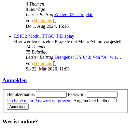
4
Themen
8
Beiträge
Letzter Beitrag
Weitere I2C-Projekte
Neuester
von
Heinrichs
Beitrag
Do 1. Aug 2024, 15:16
ESP32-Modul TTGO T-Display
Hier werden einzelne Projekte mit MicroPython vorgestellt
74
Themen
75
Beiträge
Letzter Beitrag
Drehgeber KY-040: Von "A" wie…
Neuester
von
Heinrichs
Beitrag
So 22. Mär 2026, 11:03
Anmelden
Benutzername:
Passwort:
Ich habe mein Passwort vergessen
|
Angemeldet bleiben
Wer ist online?