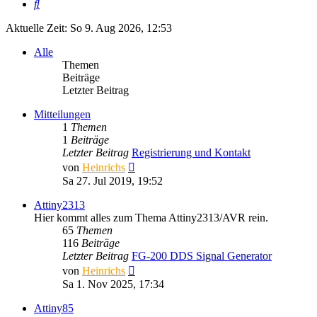
Suche
Aktuelle Zeit: So 9. Aug 2026, 12:53
Alle
Themen
Beiträge
Letzter Beitrag
Mitteilungen
1
Themen
1
Beiträge
Letzter Beitrag
Registrierung und Kontakt
Neuester
von
Heinrichs
Beitrag
Sa 27. Jul 2019, 19:52
Attiny2313
Hier kommt alles zum Thema Attiny2313/AVR rein.
65
Themen
116
Beiträge
Letzter Beitrag
FG-200 DDS Signal Generator
Neuester
von
Heinrichs
Beitrag
Sa 1. Nov 2025, 17:34
Attiny85