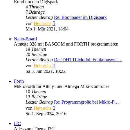
Rund um den Digispark
4
Themen
7
Beiträge
Letzter Beitrag
Re: Bootloader im Digispark
Neuester
von
Heinrichs
Beitrag
Mo 1. Mär 2021, 18:04
Nano-Board
Atmega 328 mit BASCOM und FORTH programmieren
19
Themen
20
Beiträge
Letzter Beitrag
Das DHT11-Modul: Funktionswei…
Neuester
von
Heinrichs
Beitrag
Sa 5. Jun 2021, 10:22
Forth
MikroForth für Attiny- und Atmega-Mikrocontroller
10
Themen
13
Beiträge
Letzter Beitrag
Re: Programmgröße bei Mikro-F…
Neuester
von
Heinrichs
Beitrag
So 1. Sep 2024, 20:16
I2C
Alles zum Thema I2C