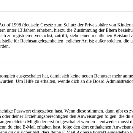
t of 1998 (deutsch: Gesetz zum Schutz der Privatsphäre von Kindern i
ern unter 13 Jahren erheben, hierzu die Zustimmung der Eltern bezieh
dich zu registrieren versuchst, zutrifft, ziehe einen rechtlichen Beista
stelle für Rechtsangelegenheiten jeglicher Art ist; außer solchen, die
erden.
 komplett ausgeschaltet hat, damit sich keine neuen Benutzer mehr anm
 wurden. Um Hilfe zu erhalten, wende dich an die Board-Administratio
richtige Passwort eingegeben hast. Wenn diese stimmen, dann gibt es
ern oder deiner Erziehungsberechtigten den Anweisungen folgen, die du e
 angemeldeten Mitglieder erst freigeschaltet werden – entweder musst du
. Wenn du eine E-Mail erhalten hast, folge den dort enthaltenen Anweis
nn du dir sicher bist, dass deine E-Mail-Adresse korrekt eingegeben w