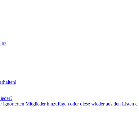
lt?
rhalten!
lieder?
er ignorierten Mitglieder hinzufügen oder diese wieder aus den Listen e