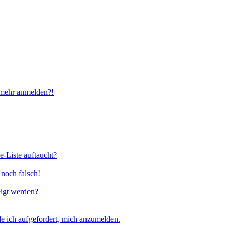
t mehr anmelden?!
e-Liste auftaucht?
 noch falsch!
eigt werden?
e ich aufgefordert, mich anzumelden.