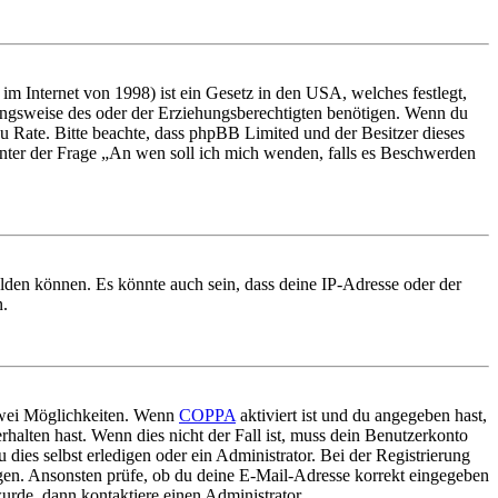
m Internet von 1998) ist ein Gesetz in den USA, welches festlegt,
ungsweise des oder der Erziehungsberechtigten benötigen. Wenn du
nd zu Rate. Bitte beachte, dass phpBB Limited und der Besitzer dieses
 unter der Frage „An wen soll ich mich wenden, falls es Beschwerden
elden können. Es könnte auch sein, dass deine IP-Adresse oder der
n.
 zwei Möglichkeiten. Wenn
COPPA
aktiviert ist und du angegeben hast,
rhalten hast. Wenn dies nicht der Fall ist, muss dein Benutzerkonto
 dies selbst erledigen oder ein Administrator. Bei der Registrierung
ungen. Ansonsten prüfe, ob du deine E-Mail-Adresse korrekt eingegeben
urde, dann kontaktiere einen Administrator.