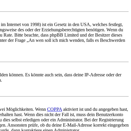
m Internet von 1998) ist ein Gesetz in den USA, welches festlegt,
ungsweise des oder der Erziehungsberechtigten benötigen. Wenn du
nd zu Rate. Bitte beachte, dass phpBB Limited und der Besitzer dieses
 unter der Frage „An wen soll ich mich wenden, falls es Beschwerden
elden können. Es könnte auch sein, dass deine IP-Adresse oder der
n.
 zwei Möglichkeiten. Wenn
COPPA
aktiviert ist und du angegeben hast,
rhalten hast. Wenn dies nicht der Fall ist, muss dein Benutzerkonto
 dies selbst erledigen oder ein Administrator. Bei der Registrierung
ungen. Ansonsten prüfe, ob du deine E-Mail-Adresse korrekt eingegeben
urde, dann kontaktiere einen Administrator.