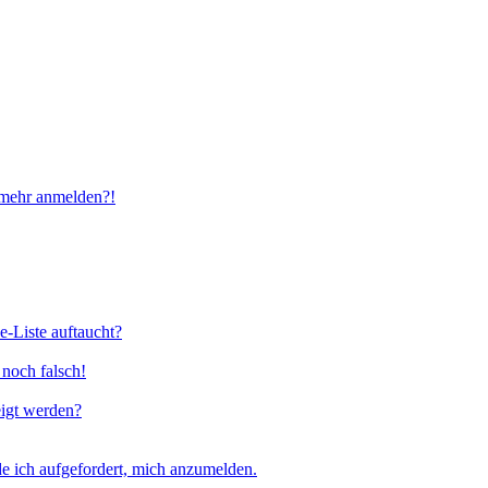
t mehr anmelden?!
e-Liste auftaucht?
 noch falsch!
eigt werden?
e ich aufgefordert, mich anzumelden.