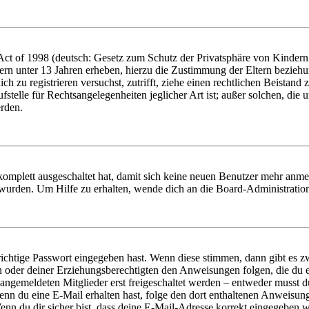
t of 1998 (deutsch: Gesetz zum Schutz der Privatsphäre von Kindern i
ern unter 13 Jahren erheben, hierzu die Zustimmung der Eltern bezieh
dich zu registrieren versuchst, zutrifft, ziehe einen rechtlichen Beista
stelle für Rechtsangelegenheiten jeglicher Art ist; außer solchen, die
erden.
 komplett ausgeschaltet hat, damit sich keine neuen Benutzer mehr anm
 wurden. Um Hilfe zu erhalten, wende dich an die Board-Administratio
richtige Passwort eingegeben hast. Wenn diese stimmen, dann gibt es
ern oder deiner Erziehungsberechtigten den Anweisungen folgen, die du e
 angemeldeten Mitglieder erst freigeschaltet werden – entweder musst du
. Wenn du eine E-Mail erhalten hast, folge den dort enthaltenen Anweis
nn du dir sicher bist, dass deine E-Mail-Adresse korrekt eingegeben w