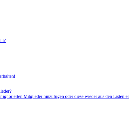
lt?
rhalten!
lieder?
er ignorierten Mitglieder hinzufügen oder diese wieder aus den Listen e