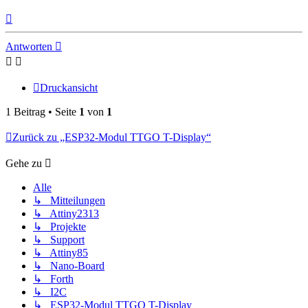
Nach
oben
Antworten
Druckansicht
1 Beitrag • Seite
1
von
1
Zurück zu „ESP32-Modul TTGO T-Display“
Gehe zu
Alle
↳ Mitteilungen
↳ Attiny2313
↳ Projekte
↳ Support
↳ Attiny85
↳ Nano-Board
↳ Forth
↳ I2C
↳ ESP32-Modul TTGO T-Display