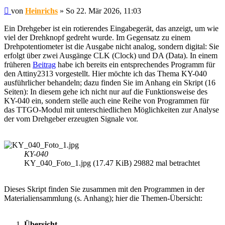
Beitrag
von
Heinrichs
»
So 22. Mär 2026, 11:03
Ein Drehgeber ist ein rotierendes Eingabegerät, das anzeigt, um wie
viel der Drehknopf gedreht wurde. Im Gegensatz zu einem
Drehpotentiometer ist die Ausgabe nicht analog, sondern digital: Sie
erfolgt über zwei Ausgänge CLK (Clock) und DA (Data). In einem
früheren
Beitrag
habe ich bereits ein entsprechendes Programm für
den Attiny2313 vorgestellt. Hier möchte ich das Thema KY-040
ausführlicher behandeln; dazu finden Sie im Anhang ein Skript (16
Seiten): In diesem gehe ich nicht nur auf die Funktionsweise des
KY-040 ein, sondern stelle auch eine Reihe von Programmen für
das TTGO-Modul mit unterschiedlichen Möglichkeiten zur Analyse
der vom Drehgeber erzeugten Signale vor.
KY-040
KY_040_Foto_1.jpg (17.47 KiB) 29882 mal betrachtet
Dieses Skript finden Sie zusammen mit den Programmen in der
Materialiensammlung (s. Anhang); hier die Themen-Übersicht:
Übersicht