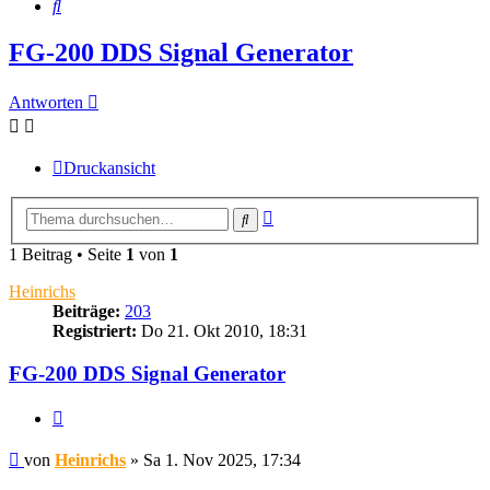
Suche
FG-200 DDS Signal Generator
Antworten
Druckansicht
Erweiterte
Suche
Suche
1 Beitrag • Seite
1
von
1
Heinrichs
Beiträge:
203
Registriert:
Do 21. Okt 2010, 18:31
FG-200 DDS Signal Generator
Zitieren
Beitrag
von
Heinrichs
»
Sa 1. Nov 2025, 17:34