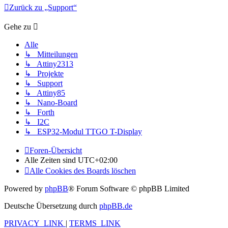
Zurück zu „Support“
Gehe zu
Alle
↳ Mitteilungen
↳ Attiny2313
↳ Projekte
↳ Support
↳ Attiny85
↳ Nano-Board
↳ Forth
↳ I2C
↳ ESP32-Modul TTGO T-Display
Foren-Übersicht
Alle Zeiten sind
UTC+02:00
Alle Cookies des Boards löschen
Powered by
phpBB
® Forum Software © phpBB Limited
Deutsche Übersetzung durch
phpBB.de
PRIVACY_LINK
|
TERMS_LINK