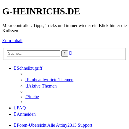
G-HEINRICHS.DE
Mikrocontroller: Tipps, Tricks und immer wieder ein Blick hinter die
Kulissen...
Zum Inhalt
Erweiterte
Suche
Suche
Schnellzugriff
Unbeantwortete Themen
Aktive Themen
Suche
FAQ
Anmelden
Foren-Übersicht
Alle
Attiny2313
Support