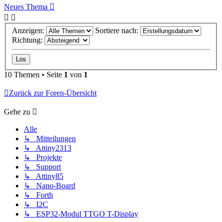
Neues Thema
Anzeigen:
Sortiere nach:
Richtung:
10 Themen • Seite
1
von
1
Zurück zur Foren-Übersicht
Gehe zu
Alle
↳ Mitteilungen
↳ Attiny2313
↳ Projekte
↳ Support
↳ Attiny85
↳ Nano-Board
↳ Forth
↳ I2C
↳ ESP32-Modul TTGO T-Display