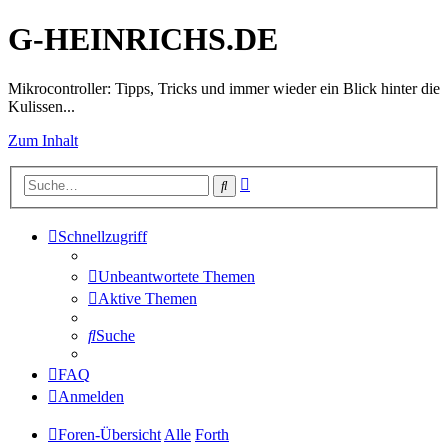
G-HEINRICHS.DE
Mikrocontroller: Tipps, Tricks und immer wieder ein Blick hinter die
Kulissen...
Zum Inhalt
Erweiterte
Suche
Suche
Schnellzugriff
Unbeantwortete Themen
Aktive Themen
Suche
FAQ
Anmelden
Foren-Übersicht
Alle
Forth