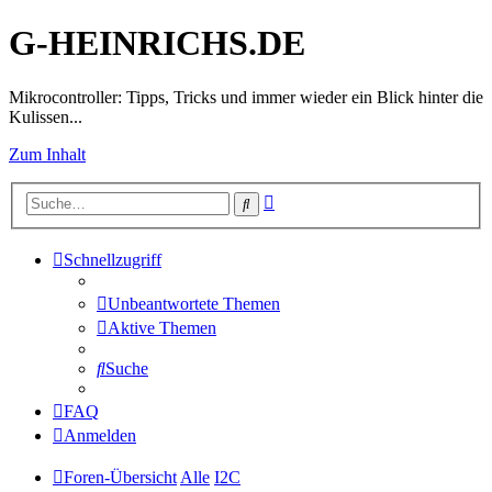
G-HEINRICHS.DE
Mikrocontroller: Tipps, Tricks und immer wieder ein Blick hinter die
Kulissen...
Zum Inhalt
Erweiterte
Suche
Suche
Schnellzugriff
Unbeantwortete Themen
Aktive Themen
Suche
FAQ
Anmelden
Foren-Übersicht
Alle
I2C