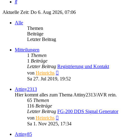
Suche
Aktuelle Zeit: Do 6. Aug 2026, 07:06
Alle
Themen
Beiträge
Letzter Beitrag
Mitteilungen
1
Themen
1
Beiträge
Letzter Beitrag
Registrierung und Kontakt
Neuester
von
Heinrichs
Beitrag
Sa 27. Jul 2019, 19:52
Attiny2313
Hier kommt alles zum Thema Attiny2313/AVR rein.
65
Themen
116
Beiträge
Letzter Beitrag
FG-200 DDS Signal Generator
Neuester
von
Heinrichs
Beitrag
Sa 1. Nov 2025, 17:34
Attiny85