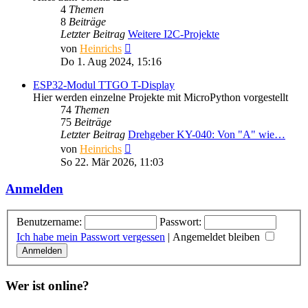
4
Themen
8
Beiträge
Letzter Beitrag
Weitere I2C-Projekte
Neuester
von
Heinrichs
Beitrag
Do 1. Aug 2024, 15:16
ESP32-Modul TTGO T-Display
Hier werden einzelne Projekte mit MicroPython vorgestellt
74
Themen
75
Beiträge
Letzter Beitrag
Drehgeber KY-040: Von "A" wie…
Neuester
von
Heinrichs
Beitrag
So 22. Mär 2026, 11:03
Anmelden
Benutzername:
Passwort:
Ich habe mein Passwort vergessen
|
Angemeldet bleiben
Wer ist online?