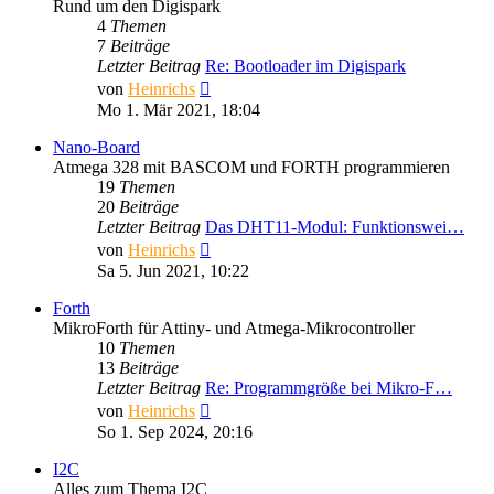
Rund um den Digispark
4
Themen
7
Beiträge
Letzter Beitrag
Re: Bootloader im Digispark
Neuester
von
Heinrichs
Beitrag
Mo 1. Mär 2021, 18:04
Nano-Board
Atmega 328 mit BASCOM und FORTH programmieren
19
Themen
20
Beiträge
Letzter Beitrag
Das DHT11-Modul: Funktionswei…
Neuester
von
Heinrichs
Beitrag
Sa 5. Jun 2021, 10:22
Forth
MikroForth für Attiny- und Atmega-Mikrocontroller
10
Themen
13
Beiträge
Letzter Beitrag
Re: Programmgröße bei Mikro-F…
Neuester
von
Heinrichs
Beitrag
So 1. Sep 2024, 20:16
I2C
Alles zum Thema I2C